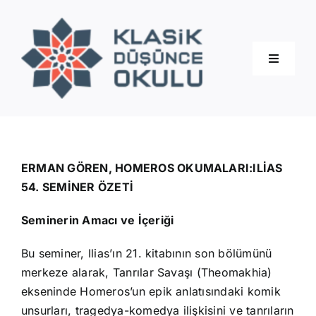
Skip
to
content
Toggle
Navigati
Hakkımızda
Eğitimler
ERMAN GÖREN, HOMEROS OKUMALARI:ILİAS
54. SEMİNER ÖZETİ
Blog
Seminerin Amacı ve İçeriği
Bu seminer, Ilias’ın 21. kitabının son bölümünü
İletişim
merkeze alarak, Tanrılar Savaşı (Theomakhia)
ekseninde Homeros’un epik anlatısındaki komik
unsurları, tragedya-komedya ilişkisini ve tanrıların