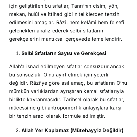
için geliştirilen bu sıfatlar, Tanrı’nın cisim, yön,
mekan, hulûl ve ittihad gibi niteliklerden tenzih
edilmesini amaçlar. Râzî, hem kelâmî hem felsefî
gelenekleri analiz ederek selbî sıfatların
gerekçelerini mantıksal çerçevede temellendirir.
Selbî Sıfatların Sayısı ve Gerekçesi
Allah’a isnad edilmeyen sıfatlar sonsuzdur ancak
bu sonsuzluk, O’nu ayırt etmek için yeterli
değildir. Râzî’ye göre asıl amaç, bu sıfatların O’nu
mümkün varlıklardan ayrıştıran kemal sıfatlarıyla
birlikte kavranmasıdır. Tarihsel olarak bu sıfatlar,
mücessime gibi antropomorfik anlayışlara karşı
bir tenzih aracı olarak formüle edilmiştir.
Allah Yer Kaplamaz (Mütehayyiz Değildir)