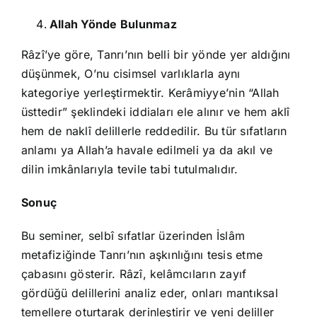
Allah Yönde Bulunmaz
Râzî’ye göre, Tanrı’nın belli bir yönde yer aldığını
düşünmek, O’nu cisimsel varlıklarla aynı
kategoriye yerleştirmektir. Kerâmiyye’nin “Allah
üsttedir” şeklindeki iddiaları ele alınır ve hem aklî
hem de naklî delillerle reddedilir. Bu tür sıfatların
anlamı ya Allah’a havale edilmeli ya da akıl ve
dilin imkânlarıyla tevile tabi tutulmalıdır.
Sonuç
Bu seminer, selbî sıfatlar üzerinden İslâm
metafiziğinde Tanrı’nın aşkınlığını tesis etme
çabasını gösterir. Râzî, kelâmcıların zayıf
gördüğü delillerini analiz eder, onları mantıksal
temellere oturtarak derinleştirir ve yeni deliller