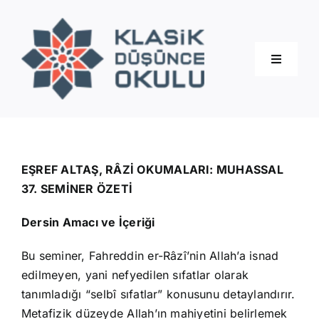
Skip
to
content
Toggle
Navigati
Hakkımızda
Eğitimler
EŞREF ALTAŞ, RÂZİ OKUMALARI: MUHASSAL
37. SEMİNER ÖZETİ
Blog
Dersin Amacı ve İçeriği
Bu seminer, Fahreddin er-Râzî’nin Allah’a isnad
İletişim
edilmeyen, yani nefyedilen sıfatlar olarak
tanımladığı “selbî sıfatlar” konusunu detaylandırır.
Metafizik düzeyde Allah’ın mahiyetini belirlemek