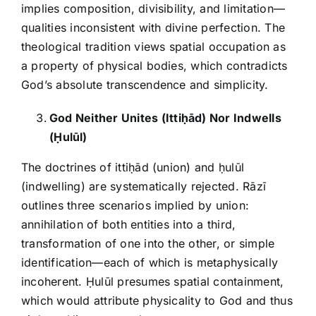
implies composition, divisibility, and limitation—
qualities inconsistent with divine perfection. The
theological tradition views spatial occupation as
a property of physical bodies, which contradicts
God’s absolute transcendence and simplicity.
God Neither Unites (Itti
ḥ
ād) Nor Indwells
(
Ḥ
ulūl)
The doctrines of ittiḥād (union) and ḥulūl
(indwelling) are systematically rejected. Rāzī
outlines three scenarios implied by union:
annihilation of both entities into a third,
transformation of one into the other, or simple
identification—each of which is metaphysically
incoherent. Ḥulūl presumes spatial containment,
which would attribute physicality to God and thus