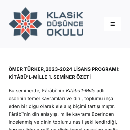
Skip
to
content
Toggle
Navigati
Hakkımızda
Eğitimler
ÖMER TÜRKER,2023-2024 LİSANS PROGRAMI:
KİTÂBÜ’L-MİLLE 1. SEMİNER ÖZETİ
Blog
Bu seminerde, Fârâbî’nin
Kitâbü’l-Mille
adlı
eserinin temel kavramları ve dini, toplumu inşa
İletişim
eden bir olgu olarak ele alış biçimi tartışılmıştır.
Fârâbî’nin din anlayışı, mille kavramı üzerinden
incelenmiş ve dinin toplumu nasıl şekillendirdiği,
kurucu liderin rolü ve dinin temel unsurları analiz