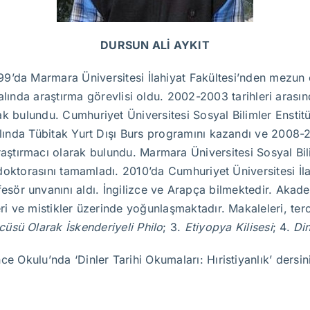
DURSUN ALİ AYKIT
99’da Marmara Üniversitesi İlahiyat Fakültesi’nden mezun 
 dalında araştırma görevlisi oldu. 2002-2003 tarihleri aras
 bulundu. Cumhuriyet Üniversitesi Sosyal Bilimler Enstitüs
lında Tübitak Yurt Dışı Burs programını kazandı ve 2008-20
ştırmacı olarak bulundu. Marmara Üniversitesi Sosyal Bili
e doktorasını tamamladı. 2010’da Cumhuriyet Üniversitesi İ
ör unvanını aldı. İngilizce ve Arapça bilmektedir. Akademik
i ve mistikler üzerinde yoğunlaşmaktadır. Makaleleri, tercüm
ncüsü Olarak İskenderiyeli Philo
; 3.
Etiyopya Kilisesi
; 4.
Din
ce Okulu’nda ‘Dinler Tarihi Okumaları: Hıristiyanlık’ dersin