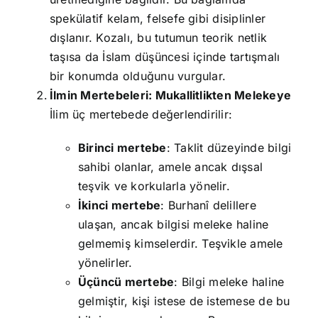
spekülatif kelam, felsefe gibi disiplinler
dışlanır. Kozalı, bu tutumun teorik netlik
taşısa da İslam düşüncesi içinde tartışmalı
bir konumda olduğunu vurgular.
İlmin Mertebeleri: Mukallitlikten Melekeye
İlim üç mertebede değerlendirilir:
Birinci mertebe
: Taklit düzeyinde bilgi
sahibi olanlar, amele ancak dışsal
teşvik ve korkularla yönelir.
İkinci mertebe
: Burhanî delillere
ulaşan, ancak bilgisi meleke haline
gelmemiş kimselerdir. Teşvikle amele
yönelirler.
Üçüncü mertebe
: Bilgi meleke haline
gelmiştir, kişi istese de istemese de bu