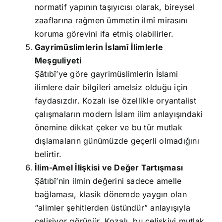
normatif yapının taşıyıcısı olarak, bireysel
zaaflarına rağmen ümmetin ilmî mirasını
koruma görevini ifa etmiş olabilirler.
Gayrimüslimlerin İslamî İlimlerle
Meşguliyeti
Şâtıbî’ye göre gayrimüslimlerin İslami
ilimlere dair bilgileri amelsiz olduğu için
faydasızdır. Kozalı ise özellikle oryantalist
çalışmaların modern İslam ilim anlayışındaki
önemine dikkat çeker ve bu tür mutlak
dışlamaların günümüzde geçerli olmadığını
belirtir.
İlim-Amel İlişkisi ve Değer Tartışması
Şâtıbî’nin ilmin değerini sadece amelle
bağlaması, klasik dönemde yaygın olan
“alimler şehitlerden üstündür” anlayışıyla
çelişiyor görünür. Kozalı, bu çelişkiyi mutlak