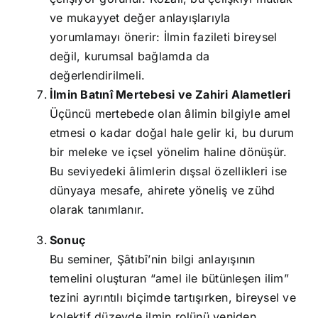
ve mukayyet değer anlayışlarıyla
yorumlamayı önerir: İlmin fazileti bireysel
değil, kurumsal bağlamda da
değerlendirilmeli.
İlmin Batınî Mertebesi ve Zahiri Alametleri
Üçüncü mertebede olan âlimin bilgiyle amel
etmesi o kadar doğal hale gelir ki, bu durum
bir meleke ve içsel yönelim haline dönüşür.
Bu seviyedeki âlimlerin dışsal özellikleri ise
dünyaya mesafe, ahirete yöneliş ve zühd
olarak tanımlanır.
Sonuç
Bu seminer, Şâtıbî’nin bilgi anlayışının
temelini oluşturan “amel ile bütünleşen ilim”
tezini ayrıntılı biçimde tartışırken, bireysel ve
kolektif düzeyde ilmin rolünü yeniden