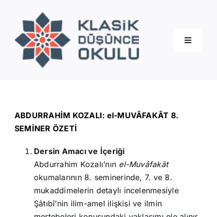
Skip
to
content
Toggle
Navigati
Hakkımızda
Eğitimler
ABDURRAHİM KOZALI: el-MUVÂFAKÂT 8.
SEMİNER ÖZETİ
Blog
Dersin Amacı ve İçeriği
Abdurrahim Kozalı’nın
el-Muvâfakât
İletişim
okumalarının 8. seminerinde, 7. ve 8.
mukaddimelerin detaylı incelenmesiyle
Şâtıbî’nin ilim-amel ilişkisi ve ilmin
mertebeleri konusundaki yaklaşımı ele alınır.