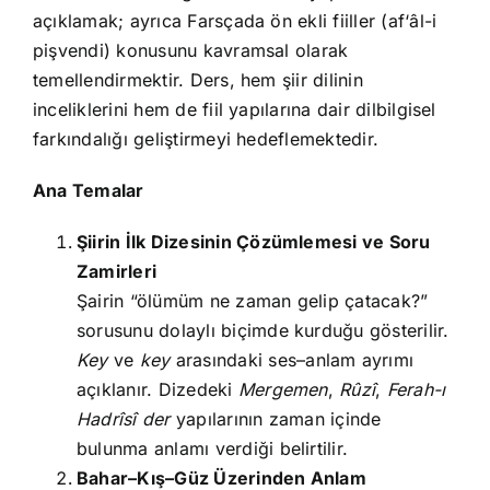
açıklamak; ayrıca Farsçada ön ekli fiiller (af‘âl-i
pişvendi) konusunu kavramsal olarak
temellendirmektir. Ders, hem şiir dilinin
inceliklerini hem de fiil yapılarına dair dilbilgisel
farkındalığı geliştirmeyi hedeflemektedir.
Ana Temalar
Şiirin İlk Dizesinin Çözümlemesi ve Soru
Zamirleri
Şairin “ölümüm ne zaman gelip çatacak?”
sorusunu dolaylı biçimde kurduğu gösterilir.
Key
ve
key
arasındaki ses–anlam ayrımı
açıklanır. Dizedeki
Mergemen
,
Rûzî
,
Ferah-ı
Hadrîsî der
yapılarının zaman içinde
bulunma anlamı verdiği belirtilir.
Bahar–Kış–Güz Üzerinden Anlam