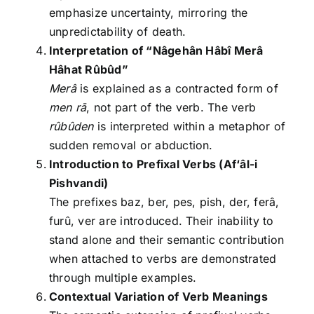
emphasize uncertainty, mirroring the
unpredictability of death.
Interpretation of “Nâgehân Hâbî Merâ
Hâhat Rûbûd”
Merâ
is explained as a contracted form of
men rā
, not part of the verb. The verb
rûbûden
is interpreted within a metaphor of
sudden removal or abduction.
Introduction to Prefixal Verbs (Af‘âl-i
Pishvandi)
The prefixes baz, ber, pes, pish, der, ferâ,
furû, ver are introduced. Their inability to
stand alone and their semantic contribution
when attached to verbs are demonstrated
through multiple examples.
Contextual Variation of Verb Meanings