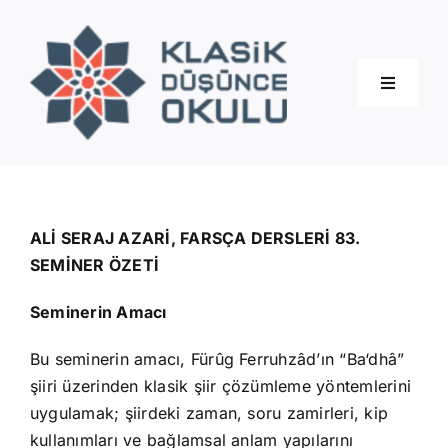
Skip
to
content
Toggle
Navigati
Hakkımızda
Eğitimler
ALİ SERAJ AZARİ, FARSÇA DERSLERİ 83.
SEMİNER ÖZETİ
Blog
Seminerin Amacı
Bu seminerin amacı, Fürûg Ferruhzâd’ın “Ba‘dhâ”
İletişim
şiiri üzerinden klasik şiir çözümleme yöntemlerini
uygulamak; şiirdeki zaman, soru zamirleri, kip
kullanımları ve bağlamsal anlam yapılarını