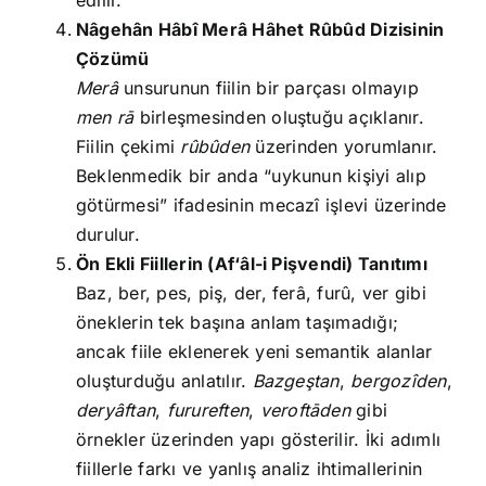
edilir.
Nâgehân Hâbî Merâ Hâhet Rûbûd Dizisinin
Çözümü
Merâ
unsurunun fiilin bir parçası olmayıp
men rā
birleşmesinden oluştuğu açıklanır.
Fiilin çekimi
rûbûden
üzerinden yorumlanır.
Beklenmedik bir anda “uykunun kişiyi alıp
götürmesi” ifadesinin mecazî işlevi üzerinde
durulur.
Ön Ekli Fiillerin (Af‘âl-i Pişvendi) Tanıtımı
Baz, ber, pes, piş, der, ferâ, furû, ver gibi
öneklerin tek başına anlam taşımadığı;
ancak fiile eklenerek yeni semantik alanlar
oluşturduğu anlatılır.
Bazgeştan
,
bergozîden
,
deryâftan
,
furureften
,
veroftāden
gibi
örnekler üzerinden yapı gösterilir. İki adımlı
fiillerle farkı ve yanlış analiz ihtimallerinin