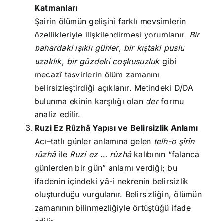
Katmanları
Şairin ölümün gelişini farklı mevsimlerin
özellikleriyle ilişkilendirmesi yorumlanır.
Bir
bahardaki ışıklı günler
,
bir kıştaki puslu
uzaklık
,
bir güzdeki coşkusuzluk
gibi
mecazî tasvirlerin ölüm zamanını
belirsizleştirdiği açıklanır. Metindeki D/DA
bulunma ekinin karşılığı olan
der
formu
analiz edilir.
Ruzi Ez Rûzhâ Yapısı ve Belirsizlik Anlamı
Acı–tatlı günler anlamına gelen
telh-o şîrîn
rûzhâ
ile
Ruzi ez … rûzhâ
kalıbının “falanca
günlerden bir gün” anlamı verdiği; bu
ifadenin içindeki yâ-i nekrenin belirsizlik
oluşturduğu vurgulanır. Belirsizliğin, ölümün
zamanının bilinmezliğiyle örtüştüğü ifade