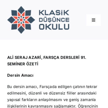
Skip
to
content
Toggle
Navigati
Hakkımızda
Eğitimler
ALİ SERAJ AZARİ, FARSÇA DERSLERİ 91.
SEMİNER ÖZETİ
Blog
Dersin Amacı
Bu dersin amacı, Farsçada edilgen çatının tekrar
İletişim
edilmesini, düzenli ve düzensiz fiiller arasındaki
yapısal farkların anlaşılmasını ve geniş zamanla
ilişkilerinin kavranmasını sağlamaktır. Öğrencinin