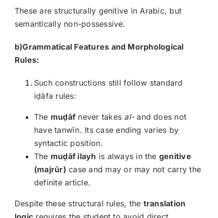
These are structurally genitive in Arabic, but
semantically non-possessive.
b)Grammatical Features and Morphological
Rules:
Such constructions still follow standard
iḍāfa rules:
The
mu
ḍāf
never takes
al-
and does not
have tanwīn. Its case ending varies by
syntactic position.
The
mu
ḍāf ilayh
is always in the
genitive
(majrūr)
case and may or may not carry the
definite article.
Despite these structural rules, the
translation
logic
requires the student to avoid direct