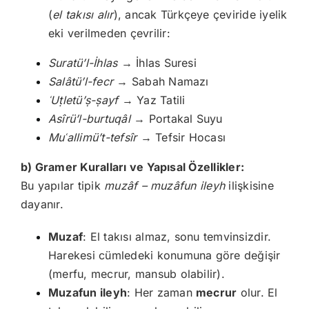
(
el takısı alır
), ancak Türkçeye çeviride iyelik
eki verilmeden çevrilir:
Suratü’l-İhlas
→ İhlas Suresi
Salâtü’l-fecr
→ Sabah Namazı
ʿU
ṭletü’ṣ-ṣayf
→ Yaz Tatili
Asîrü’l-burtuqâl
→ Portakal Suyu
Mu
ʿallim
ü’t-tefs
îr
→ Tefsir Hocası
b) Gramer Kuralları ve Yapısal Özellikler:
Bu yapılar tipik
muzâf – muzâfun ileyh
ilişkisine
dayanır.
Muzaf
: El takısı almaz, sonu temvinsizdir.
Harekesi cümledeki konumuna göre değişir
(merfu, mecrur, mansub olabilir).
Muzafun ileyh
: Her zaman
mecrur
olur. El