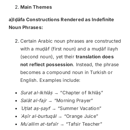
Main Themes
a)I
ḍāfa Constructions Rendered as Indefinite
Noun Phrases:
Certain Arabic noun phrases are constructed
with a muḍāf (first noun) and a muḍāf ilayh
(second noun), yet their
translation does
not reflect possession
. Instead, the phrase
becomes a compound noun in Turkish or
English. Examples include:
Surat al-Ikhlāṣ
→ “Chapter of Ikhlāṣ”
Salāt al-fajr
→ “Morning Prayer”
ʿU
ṭlat aṣ-ṣayf
→ “Summer Vacation”
ʿAṣīr al-burtuqāl
→ “Orange Juice”
Mu
ʿallim at-tafs
īr
→ “Tafsir Teacher”