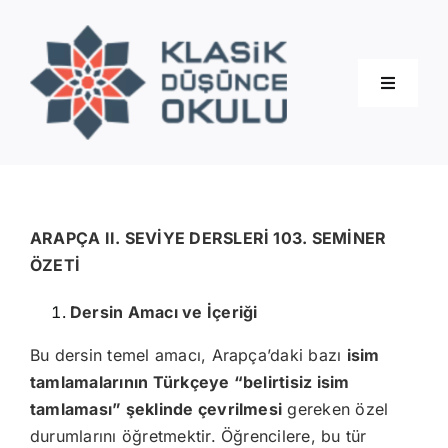
Skip
to
content
Toggle
Navigati
Hakkımızda
Eğitimler
ARAPÇA II. SEVİYE DERSLERİ 103. SEMİNER
ÖZETİ
Blog
Dersin Amacı ve İçeriği
Bu dersin temel amacı, Arapça’daki bazı
isim
İletişim
tamlamalarının Türkçeye “belirtisiz isim
tamlaması” şeklinde çevrilmesi
gereken özel
durumlarını öğretmektir. Öğrencilere, bu tür