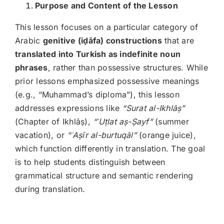
Purpose and Content of the Lesson
This lesson focuses on a particular category of
Arabic
genitive (i
ḍāfa) constructions
that are
translated into Turkish as indefinite noun
phrases
, rather than possessive structures. While
prior lessons emphasized possessive meanings
(e.g., “Muhammad’s diploma”), this lesson
addresses expressions like
“Surat al-Ikhlāṣ”
(Chapter of Ikhlāṣ),
“
ʿU
ṭlat aṣ-Ṣayf”
(summer
vacation), or
“
ʿAṣīr al-burtuqāl”
(orange juice),
which function differently in translation. The goal
is to help students distinguish between
grammatical structure and semantic rendering
during translation.