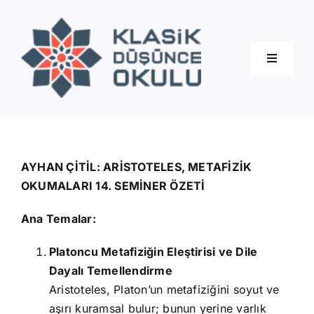
Skip
to
content
Toggle
Navigati
Hakkımızda
Eğitimler
AYHAN ÇİTİL: ARİSTOTELES, METAFİZİK
OKUMALARI 14. SEMİNER ÖZETİ
Blog
Ana Temalar:
Platoncu Metafiziğin Eleştirisi ve Dile
İletişim
Dayalı Temellendirme
Aristoteles, Platon’un metafiziğini soyut ve
aşırı kuramsal bulur; bunun yerine varlık