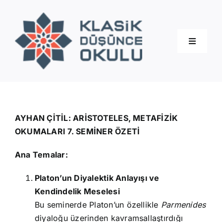
Skip
to
content
Toggle
Navigati
Hakkımızda
Eğitimler
AYHAN ÇİTİL: ARİSTOTELES, METAFİZİK
OKUMALARI 7. SEMİNER ÖZETİ
Blog
Ana Temalar:
Platon’un Diyalektik Anlayışı ve
İletişim
Kendindelik Meselesi
Bu seminerde Platon’un özellikle
Parmenides
diyaloğu üzerinden kavramsallaştırdığı