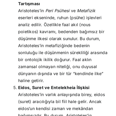
Tartışması
Aristoteles’in
Peri Psühesi
ve
Metafizik
eserleri ekseninde, ruhun (psühe) işlevleri
analiz edilir. Özellikle faal akıl (nous
poietikos) kavramı, bedenden bağımsız bir
düşünme ilkesi olarak sunulur. Bu durum,
Aristoteles’in metafiziğinde bedenin
sonluluğu ile düşünmenin sürekliliği arasında
bir ontolojik ikilik doğurur. Faal aklın
zamansal olmayan niteliği, onu duyusal
dünyanın dışında ve bir tür “kendinde ilke”
haline getirir.
Eidos, Suret ve Entelekheia İlişkisi
Aristoteles’in varlık anlayışında birey, eidos
(suret) aracılığıyla bil fiil hale gelir. Ancak
eidos’un kendisi zaman ve mekândan
bağımsızdır. Bu durum, Aristoteles’in