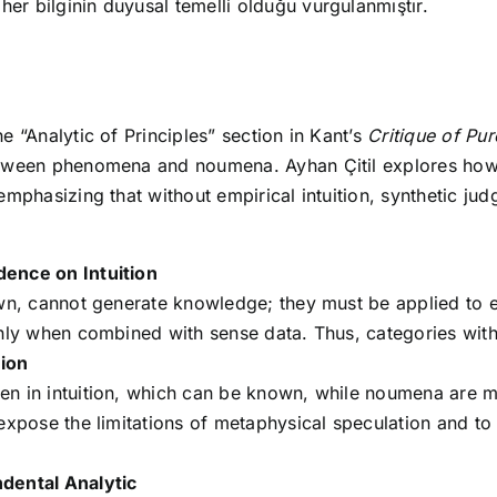
r bilginin duyusal temelli olduğu vurgulanmıştır.
e “Analytic of Principles” section in Kant’s
Critique of Pu
etween phenomena and noumena. Ayhan Çitil explores how K
emphasizing that without empirical intuition, synthetic j
dence on Intuition
wn, cannot generate knowledge; they must be applied to em
nly when combined with sense data. Thus, categories witho
ion
en in intuition, which can be known, while noumena are m
expose the limitations of metaphysical speculation and to
dental Analytic