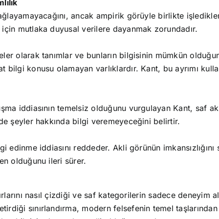
lılık
ağlayamayacağını, ancak ampirik görüyle birlikte işlediklerin
 için mutlaka duyusal verilere dayanmak zorundadır.
eler olarak tanımlar ve bunların bilgisinin mümkün olduğ
 bilgi konusu olamayan varlıklardır. Kant, bu ayrımı kulla
uşma iddiasının temelsiz olduğunu vurgulayan Kant, saf ak
de şeyler hakkında bilgi veremeyeceğini belirtir.
gi edinme iddiasını reddeder. Akli görünün imkansızlığını sa
en olduğunu ileri sürer.
ırlarını nasıl çizdiği ve saf kategorilerin sadece deneyim al
rdiği sınırlandırma, modern felsefenin temel taşlarından b