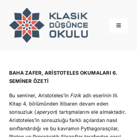
Skip
to
content
Toggle
Navigati
Hakkımızda
Eğitimler
BAHA ZAFER, ARİSTOTELES OKUMALARI 6.
SEMİNER ÖZETİ
Blog
Bu seminer, Aristoteles’in
Fizik
adlı eserinin III.
Kitap 4. bölümünden itibaren devam eden
İletişim
sonsuzluk (
aperyon
) tartışmalarını ele almaktadır.
Aristoteles’in sonsuzluğu farklı açılardan nasıl
sınıflandırdığı ve bu kavramın Pythagorasçılar,
Platon ve Presokratik filozoflar tarafından nasıl