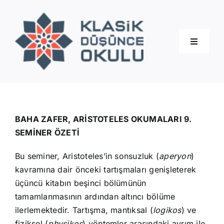
Skip
to
content
Toggle
Navigati
Hakkımızda
Eğitimler
BAHA ZAFER, ARİSTOTELES OKUMALARI 9.
SEMİNER ÖZETİ
Blog
Bu seminer, Aristoteles’in sonsuzluk (
aperyon
)
kavramına dair önceki tartışmaları genişleterek
İletişim
üçüncü kitabın beşinci bölümünün
tamamlanmasının ardından altıncı bölüme
ilerlemektedir. Tartışma, mantıksal (
logikos
) ve
fiziksel (
physikos
) yöntemler arasındaki ayrım ile