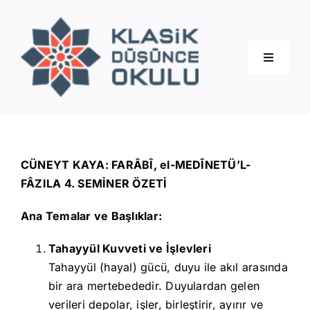
Skip
to
content
Toggle
Navigati
Hakkımızda
Eğitimler
CÜNEYT KAYA: FARÂBÎ, el-MEDÎNETÜ’L-
FÂZILA 4. SEMİNER ÖZETİ
Blog
Ana Temalar ve Başlıklar:
Tahayyül Kuvveti ve İşlevleri
İletişim
Tahayyül (hayal) gücü, duyu ile akıl arasında
bir ara mertebededir. Duyulardan gelen
verileri depolar, işler, birleştirir, ayırır ve