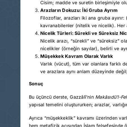
Cisim; madde ve suretin birleşimiyle ol
Arazların Dokuzu: İki Gruba Ayrım
Filozoflar, arazları iki ana gruba ayırı
kavranabilenler (nitelik ve nicelik). Her
Nicelik Türleri: Sürekli ve Süreksiz Nic
Nicelik arazı, “sürekli” ve “süreksiz” ola
nicelikler (örneğin sayılar), belirli ve ay
Müşekkek Kavram Olarak Varlık
Varlık (vücut), tüm var olanlara farklı 
ve arazlara aynı anlam düzeyinde değil, 
Sonuç
Bu üçüncü derste, Gazzâlî’nin
Makāsıdü’l-Fel
yapısal temelini oluştururken; arazlar, varlığ
Ayrıca “müşekkeklik” kavramı üzerinden varlığ
hem metafizik açısından İslam felsefesinde ö