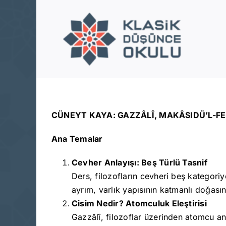
Skip
to
content
CÜNEYT KAYA: GAZZÂLÎ, MAKÂSIDÜ’L-FEL
Ana Temalar
Cevher Anlayışı: Beş Türlü Tasnif
Ders, filozofların cevheri beş kategoriy
ayrım, varlık yapısının katmanlı doğası
Cisim Nedir? Atomculuk Eleştirisi
Gazzâlî, filozoflar üzerinden atomcu an