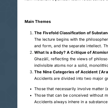
Main Themes
The Fivefold Classification of Substa
The lecture begins with the philosophers
and form, and the separate intellect. T
What Is a Body? A Critique of Atomis
Ghazālī, reflecting the views of philoso
indivisible atoms nor a solid, monolithi
The Nine Categories of Accident (
ʿAra
Accidents are divided into two major g
Those that necessarily involve matter (e
Those that can be conceived without mat
Accidents always inhere in a substance