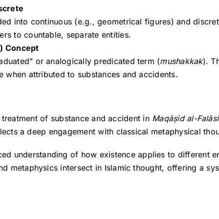
screte
ded into continuous (e.g., geometrical figures) and discre
ers to countable, separate entities.
k) Concept
raduated” or analogically predicated term (
mushakkak
). T
ree when attributed to substances and accidents.
ī’s treatment of substance and accident in
Maqāṣid al-Falāsi
lects a deep engagement with classical metaphysical thoug
d understanding of how existence applies to different ent
 metaphysics intersect in Islamic thought, offering a sys