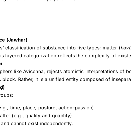
nce (Jawhar)
’ classification of substance into five types: matter (
hayū
his layered categorization reflects the complexity of exist
m
phers like Avicenna, rejects atomistic interpretations of b
c block. Rather, it is a unified entity composed of insepar
ḍ)
roups:
.g., time, place, posture, action–passion).
ter (e.g., quality and quantity).
 and cannot exist independently.