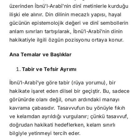
üzerinden İbnü’l-Arabî’nin dinî metinlerle kurduğu
ilişki ele alınır. Din dilinin mecazlı yapısı, hayal
gücünün epistemolojik değeri ve dinî sembollerin
anlam sınırları tartışılarak, İbnü’l-Arabî’nin dinin
hakikatiyle ilgili özgün pozisyonu ortaya konur.
Ana Temalar ve Başlıklar
Tabir ve Tefsir Ayrımı
İbnü’l-Arabî’ye göre tabir (rüya yorumu), bir
hakikate işaret eden dilsel bir geçiştir. Bu, sadece
görünürde olanı değil, onun ardındaki manayı
kavrama çabasıdır. Tasavvufun bu yönüyle fıkıh
ve kelamdan ayrıldığı vurgulanır; çünkü tasavvuf,
doğrudan hakikati hedeflerken, kelam sınırlı
bilgiyle yetinmeyi tercih eder.