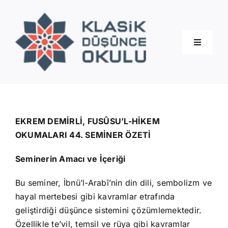
Skip
to
content
Toggle
Navigati
Hakkımızda
Eğitimler
EKREM DEMİRLİ, FUSÛSU’L-HİKEM
OKUMALARI 44. SEMİNER ÖZETİ
Blog
Seminerin Amacı ve İçeriği
Bu seminer, İbnü’l-Arabî’nin din dili, sembolizm ve
İletişim
hayal mertebesi gibi kavramlar etrafında
geliştirdiği düşünce sistemini çözümlemektedir.
Özellikle te’vil, temsil ve rüya gibi kavramlar