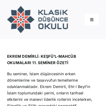
Skip
to
content
Toggle
Navigati
Hakkımızda
Eğitimler
EKREM DEMİRLİ: KEŞFÜ’L-MAHCÛB
OKUMALARI 11. SEMİNER ÖZETİ
Blog
Bu seminer, İslam düşüncesinin erken
dönemlerine ve tasavvufun temellerine
İletişim
odaklanmaktadır. Ekrem Demirli, Ehl-i Beyt’in
İslam toplumundaki yerini, onların tarihsel
etkilerini ve manevi liderlik rollerini incelerken,
Sünnilik ve Şiilik arasındaki perspektif