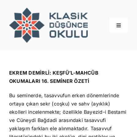
Skip
to
content
Toggle
Navigati
Hakkımızda
Eğitimler
EKREM DEMİRLİ: KEŞFÜ’L-MAHCÛB
OKUMALARI 16. SEMİNER ÖZETİ
Blog
Bu seminerde, tasavvufun erken dönemlerinde
ortaya çıkan sekr (coşku) ve sahv (ayıklık)
İletişim
ekolleri incelenmekte; özellikle Bayezid-i Bestami
ve Cüneydi Bağdadi arasındaki tasavvufi
yaklaşım farkları ele alınmaktadır. Tasavvuf
literatüründeki bu iki ekolün, dini pratikler ve