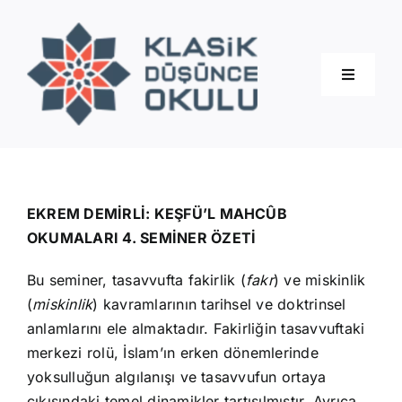
Skip
to
content
Toggle
Navigati
Hakkımızda
Eğitimler
EKREM DEMİRLİ: KEŞFÜ’L MAHCÛB
OKUMALARI 4. SEMİNER ÖZETİ
Blog
Bu seminer, tasavvufta fakirlik (
fakr
) ve miskinlik
(
miskinlik
) kavramlarının tarihsel ve doktrinsel
İletişim
anlamlarını ele almaktadır. Fakirliğin tasavvuftaki
merkezi rolü, İslam’ın erken dönemlerinde
yoksulluğun algılanışı ve tasavvufun ortaya
çıkışındaki temel dinamikler tartışılmıştır. Ayrıca,