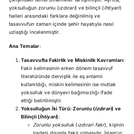
yoksulluğun zorunlu (
ızdırari
) ve bilinçli (
ihtiyari
)
halleri arasındaki farklara değinilmiş ve
tasavvufun zaman içinde şehir hayatıyla nasıl
uzlaştığı incelenmiştir.
Ana Temalar
:
Tasavvufta Fakirlik ve Miskinlik Kavramları
:
Fakir kelimesinin erken dönem tasavvuf
literatüründe dervişlik ile eş anlamlı
kullanıldığı, miskin kelimesinin ise mutlak
yoksulluk ve dünyevi bağımsızlığı ifade
ettiği belirtilmiştir.
Yoksulluğun İki Türü: Zorunlu (
Izdırari
) ve
Bilinçli (
İhtiyari
)
:
Zorunlu yoksulluk
(
ızdırari fakr
), kişinin
iradesi dışında fakir olmasıdır. İslam’ın