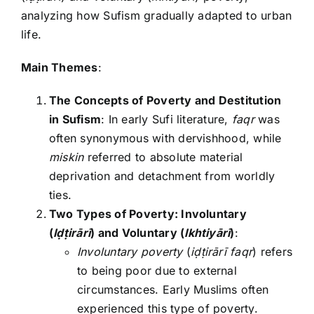
analyzing how Sufism gradually adapted to urban
life.
Main Themes
:
The Concepts of Poverty and Destitution
in Sufism
: In early Sufi literature,
faqr
was
often synonymous with dervishhood, while
miskin
referred to absolute material
deprivation and detachment from worldly
ties.
Two Types of Poverty: Involuntary
(
Iḍṭirārī
) and Voluntary (
Ikhtiyārī
)
:
Involuntary poverty
(
iḍṭirārī faqr
) refers
to being poor due to external
circumstances. Early Muslims often
experienced this type of poverty.