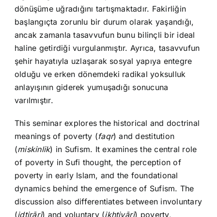
dönüşüme uğradığını tartışmaktadır. Fakirliğin
başlangıçta zorunlu bir durum olarak yaşandığı,
ancak zamanla tasavvufun bunu bilinçli bir ideal
haline getirdiği vurgulanmıştır. Ayrıca, tasavvufun
şehir hayatıyla uzlaşarak sosyal yapıya entegre
olduğu ve erken dönemdeki radikal yoksulluk
anlayışının giderek yumuşadığı sonucuna
varılmıştır.
This seminar explores the historical and doctrinal
meanings of poverty (
faqr
) and destitution
(
miskinlik
) in Sufism. It examines the central role
of poverty in Sufi thought, the perception of
poverty in early Islam, and the foundational
dynamics behind the emergence of Sufism. The
discussion also differentiates between involuntary
(
iḍṭirārī
) and voluntary (
ikhtiyārī
) poverty,