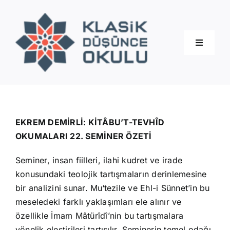
Skip
to
content
Toggle
Navigati
Hakkımızda
Eğitimler
EKREM DEMİRLİ: KİTÂBU’T-TEVHÎD
OKUMALARI 22. SEMİNER ÖZETİ
Blog
Seminer, insan fiilleri, ilahi kudret ve irade
konusundaki teolojik tartışmaların derinlemesine
İletişim
bir analizini sunar. Mu‘tezile ve Ehl-i Sünnet’in bu
meseledeki farklı yaklaşımları ele alınır ve
özellikle İmam Mâtürîdî’nin bu tartışmalara
yönelik eleştirileri tartışılır. Seminerin temel odağı,