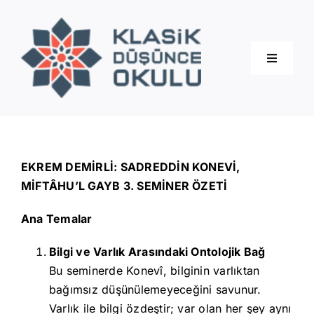
Skip
to
content
Toggle
Navigati
Hakkımızda
Eğitimler
EKREM DEMİRLİ: SADREDDİN KONEVİ,
MİFTÂHU’L GAYB 3. SEMİNER ÖZETİ
Blog
Ana Temalar
Bilgi ve Varlık Arasındaki Ontolojik Bağ
İletişim
Bu seminerde Konevî, bilginin varlıktan
bağımsız düşünülemeyeceğini savunur.
Varlık ile bilgi özdeştir; var olan her şey aynı