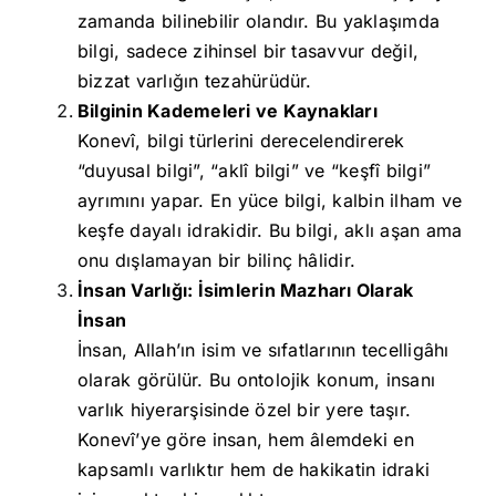
zamanda bilinebilir olandır. Bu yaklaşımda
bilgi, sadece zihinsel bir tasavvur değil,
bizzat varlığın tezahürüdür.
Bilginin Kademeleri ve Kaynakları
Konevî, bilgi türlerini derecelendirerek
“duyusal bilgi”, “aklî bilgi” ve “keşfî bilgi”
ayrımını yapar. En yüce bilgi, kalbin ilham ve
keşfe dayalı idrakidir. Bu bilgi, aklı aşan ama
onu dışlamayan bir bilinç hâlidir.
İnsan Varlığı: İsimlerin Mazharı Olarak
İnsan
İnsan, Allah’ın isim ve sıfatlarının tecelligâhı
olarak görülür. Bu ontolojik konum, insanı
varlık hiyerarşisinde özel bir yere taşır.
Konevî’ye göre insan, hem âlemdeki en
kapsamlı varlıktır hem de hakikatin idraki