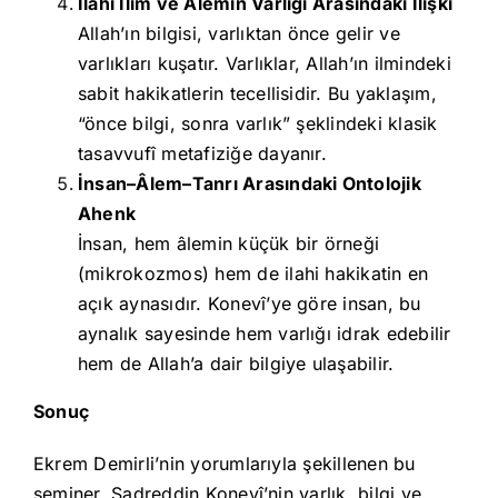
İlahi İlim ve Âlemin Varlığı Arasındaki İlişki
Allah’ın bilgisi, varlıktan önce gelir ve
varlıkları kuşatır. Varlıklar, Allah’ın ilmindeki
sabit hakikatlerin tecellisidir. Bu yaklaşım,
“önce bilgi, sonra varlık” şeklindeki klasik
tasavvufî metafiziğe dayanır.
İnsan–Âlem–Tanrı Arasındaki Ontolojik
Ahenk
İnsan, hem âlemin küçük bir örneği
(mikrokozmos) hem de ilahi hakikatin en
açık aynasıdır. Konevî’ye göre insan, bu
aynalık sayesinde hem varlığı idrak edebilir
hem de Allah’a dair bilgiye ulaşabilir.
Sonuç
Ekrem Demirli’nin yorumlarıyla şekillenen bu
seminer, Sadreddin Konevî’nin varlık, bilgi ve