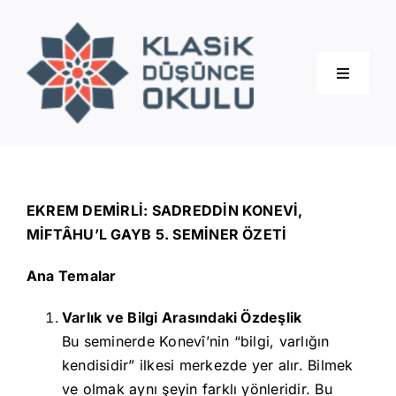
Skip
to
content
Toggle
Navigati
Hakkımızda
Eğitimler
EKREM DEMİRLİ: SADREDDİN KONEVİ,
MİFTÂHU’L GAYB 5. SEMİNER ÖZETİ
Blog
Ana Temalar
Varlık ve Bilgi Arasındaki Özdeşlik
İletişim
Bu seminerde Konevî’nin “bilgi, varlığın
kendisidir” ilkesi merkezde yer alır. Bilmek
ve olmak aynı şeyin farklı yönleridir. Bu