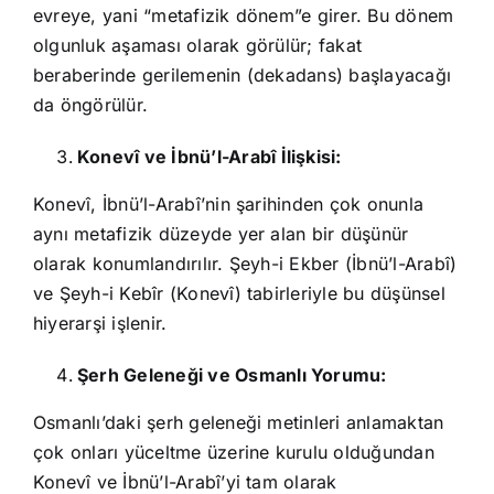
evreye, yani “metafizik dönem”e girer. Bu dönem
olgunluk aşaması olarak görülür; fakat
beraberinde gerilemenin (dekadans) başlayacağı
da öngörülür.
Konevî ve İbnü’l-Arabî İlişkisi:
Konevî, İbnü’l-Arabî’nin şarihinden çok onunla
aynı metafizik düzeyde yer alan bir düşünür
olarak konumlandırılır. Şeyh-i Ekber (İbnü’l-Arabî)
ve Şeyh-i Kebîr (Konevî) tabirleriyle bu düşünsel
hiyerarşi işlenir.
Şerh Geleneği ve Osmanlı Yorumu:
Osmanlı’daki şerh geleneği metinleri anlamaktan
çok onları yüceltme üzerine kurulu olduğundan
Konevî ve İbnü’l-Arabî’yi tam olarak