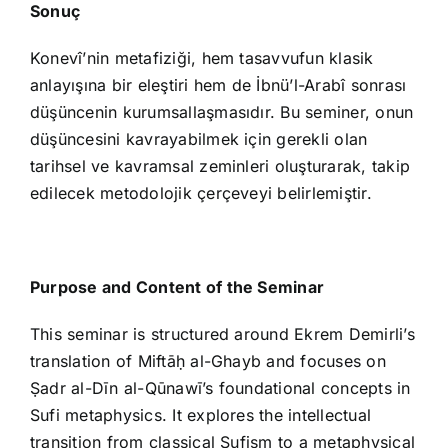
Sonuç
Konevî’nin metafiziği, hem tasavvufun klasik
anlayışına bir eleştiri hem de İbnü’l-Arabî sonrası
düşüncenin kurumsallaşmasıdır. Bu seminer, onun
düşüncesini kavrayabilmek için gerekli olan
tarihsel ve kavramsal zeminleri oluşturarak, takip
edilecek metodolojik çerçeveyi belirlemiştir.
Purpose and Content of the Seminar
This seminar is structured around Ekrem Demirli’s
translation of Miftāḥ al-Ghayb and focuses on
Ṣadr al-Dīn al-Qūnawī’s foundational concepts in
Sufi metaphysics. It explores the intellectual
transition from classical Sufism to a metaphysical