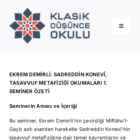
Skip
to
content
Toggle
Navigati
Hakkımızda
Eğitimler
EKREM DEMİRLİ: SADREDDİN KONEVÎ,
TASAVVUF METAFİZİĞİ OKUMALARI 1.
SEMİNER ÖZETİ
Blog
Seminerin Amacı ve İçeriği
İletişim
Bu seminer, Ekrem Demirli’nin çevirdiği Miftâhu’l-
Gayb adlı eserden hareketle Sadreddin Konevî’nin
tasavvuf metafiziğine dair temel kavramlarını ve