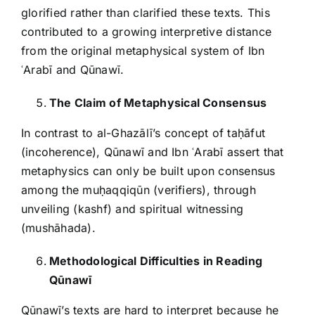
glorified rather than clarified these texts. This
contributed to a growing interpretive distance
from the original metaphysical system of Ibn
ʿArabī and Qūnawī.
The Claim of Metaphysical Consensus
In contrast to al-Ghazālī’s concept of taḥāfut
(incoherence), Qūnawī and Ibn ʿArabī assert that
metaphysics can only be built upon consensus
among the muḥaqqiqūn (verifiers), through
unveiling (kashf) and spiritual witnessing
(mushāhada).
Methodological Difficulties in Reading
Qūnawī
Qūnawī’s texts are hard to interpret because he