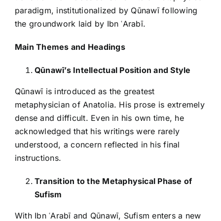
paradigm, institutionalized by Qūnawī following
the groundwork laid by Ibn ʿArabī.
Main Themes and Headings
Qūnawī’s Intellectual Position and Style
Qūnawī is introduced as the greatest
metaphysician of Anatolia. His prose is extremely
dense and difficult. Even in his own time, he
acknowledged that his writings were rarely
understood, a concern reflected in his final
instructions.
Transition to the Metaphysical Phase of
Sufism
With Ibn ʿArabī and Qūnawī, Sufism enters a new