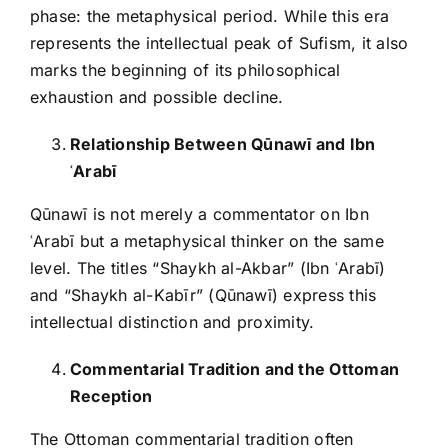
phase: the metaphysical period. While this era
represents the intellectual peak of Sufism, it also
marks the beginning of its philosophical
exhaustion and possible decline.
Relationship Between Qūnawī and Ibn
ʿ
Arab
ī
Qūnawī is not merely a commentator on Ibn
ʿArabī but a metaphysical thinker on the same
level. The titles “Shaykh al-Akbar” (Ibn ʿArabī)
and “Shaykh al-Kabīr” (Qūnawī) express this
intellectual distinction and proximity.
Commentarial Tradition and the Ottoman
Reception
The Ottoman commentarial tradition often