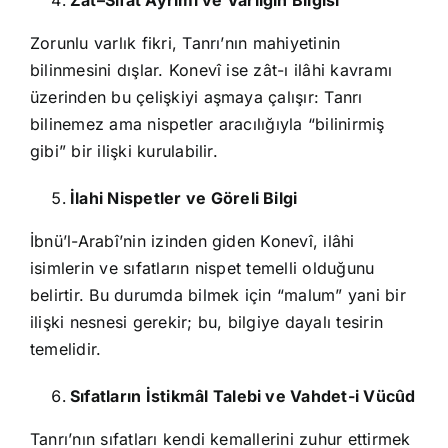
Zât–Sıfat Ayrımı ve Varlığın Bilgisi
Zorunlu varlık fikri, Tanrı’nın mahiyetinin
bilinmesini dışlar. Konevî ise zât-ı ilâhi kavramı
üzerinden bu çelişkiyi aşmaya çalışır: Tanrı
bilinemez ama nispetler aracılığıyla “bilinirmiş
gibi” bir ilişki kurulabilir.
İlahi Nispetler ve Göreli Bilgi
İbnü’l-Arabî’nin izinden giden Konevî, ilâhi
isimlerin ve sıfatların nispet temelli olduğunu
belirtir. Bu durumda bilmek için “malum” yani bir
ilişki nesnesi gerekir; bu, bilgiye dayalı tesirin
temelidir.
Sıfatların İstikmâl Talebi ve Vahdet-i Vücûd
Tanrı’nın sıfatları kendi kemallerini zuhur ettirmek