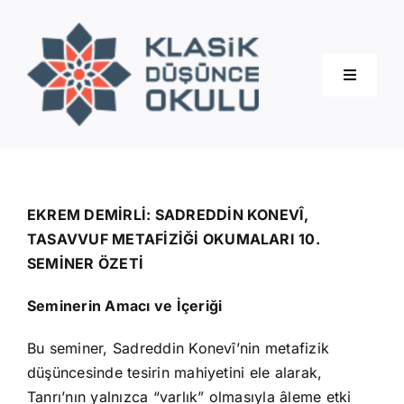
Skip
to
content
Toggle
Navigati
Hakkımızda
Eğitimler
EKREM DEMİRLİ: SADREDDİN KONEVÎ,
TASAVVUF METAFİZİĞİ OKUMALARI 10.
SEMİNER ÖZETİ
Blog
Seminerin Amacı ve İçeriği
İletişim
Bu seminer, Sadreddin Konevî’nin metafizik
düşüncesinde tesirin mahiyetini ele alarak,
Tanrı’nın yalnızca “varlık” olmasıyla âleme etki