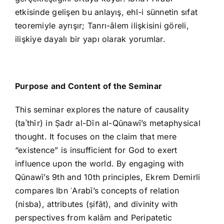
etkisinde gelişen bu anlayış, ehl-i sünnetin sıfat
teoremiyle ayrışır; Tanrı-âlem ilişkisini göreli,
ilişkiye dayalı bir yapı olarak yorumlar.
Purpose and Content of the Seminar
This seminar explores the nature of causality
(taʾthīr) in Ṣadr al-Dīn al-Qūnawī’s metaphysical
thought. It focuses on the claim that mere
“existence” is insufficient for God to exert
influence upon the world. By engaging with
Qūnawī’s 9th and 10th principles, Ekrem Demirli
compares Ibn ʿArabī’s concepts of relation
(nisba), attributes (ṣifāt), and divinity with
perspectives from kalām and Peripatetic