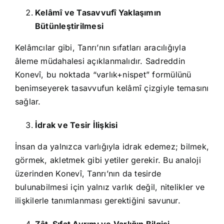
Kelâmî ve Tasavvufî Yaklaşımın
Bütünleştirilmesi
Kelâmcılar gibi, Tanrı’nın sıfatları aracılığıyla
âleme müdahalesi açıklanmalıdır. Sadreddin
Konevî, bu noktada “varlık+nispet” formülünü
benimseyerek tasavvufun kelâmî çizgiyle temasını
sağlar.
İdrak ve Tesir İlişkisi
İnsan da yalnızca varlığıyla idrak edemez; bilmek,
görmek, akletmek gibi yetiler gerekir. Bu analoji
üzerinden Konevî, Tanrı’nın da tesirde
bulunabilmesi için yalnız varlık değil, nitelikler ve
ilişkilerle tanımlanması gerektiğini savunur.