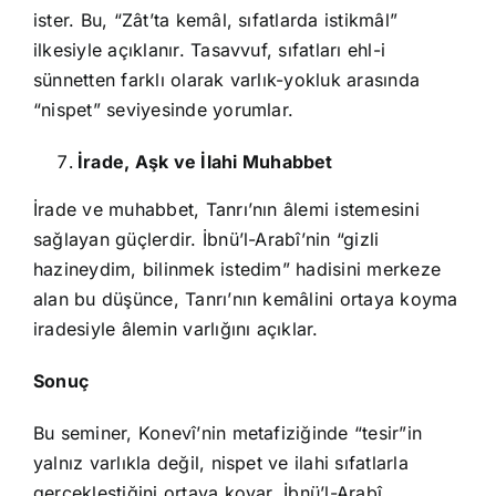
ister. Bu, “Zât’ta kemâl, sıfatlarda istikmâl”
ilkesiyle açıklanır. Tasavvuf, sıfatları ehl-i
sünnetten farklı olarak varlık-yokluk arasında
“nispet” seviyesinde yorumlar.
İrade, Aşk ve İlahi Muhabbet
İrade ve muhabbet, Tanrı’nın âlemi istemesini
sağlayan güçlerdir. İbnü’l-Arabî’nin “gizli
hazineydim, bilinmek istedim” hadisini merkeze
alan bu düşünce, Tanrı’nın kemâlini ortaya koyma
iradesiyle âlemin varlığını açıklar.
Sonuç
Bu seminer, Konevî’nin metafiziğinde “tesir”in
yalnız varlıkla değil, nispet ve ilahi sıfatlarla
gerçekleştiğini ortaya koyar. İbnü’l-Arabî