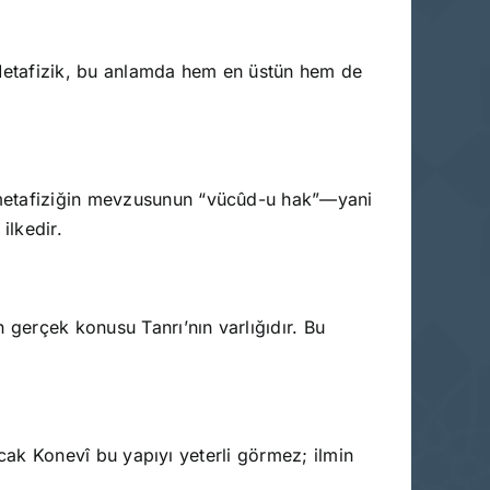
r. Metafizik, bu anlamda hem en üstün hem de
, metafiziğin mevzusunun “vücûd-u hak”—yani
ilkedir.
 gerçek konusu Tanrı’nın varlığıdır. Bu
Ancak Konevî bu yapıyı yeterli görmez; ilmin