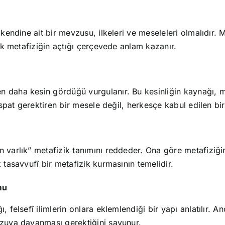
n kendine ait bir mevzusu, ilkeleri ve meseleleri olmalıdı
cak metafiziğin açtığı çerçevede anlam kazanır.
en daha kesin gördüğü vurgulanır. Bu kesinliğin kaynağı
ispat gerektiren bir mesele değil, herkesçe kabul edilen bir 
 varlık” metafizik tanımını reddeder. Ona göre metafiziğin
 tasavvufî bir metafizik kurmasının temelidir.
mu
, felsefî ilimlerin onlara eklemlendiği bir yapı anlatılır. 
vzuya dayanması gerektiğini savunur.