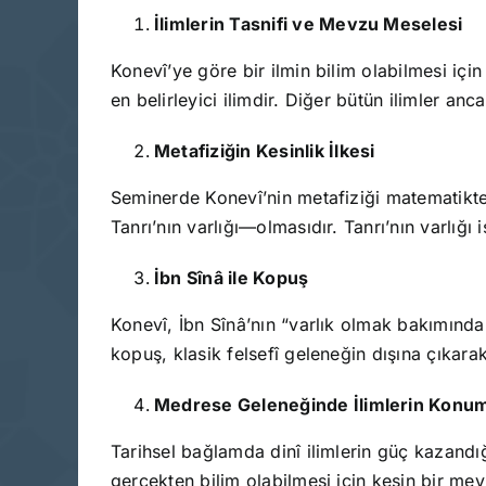
İlimlerin Tasnifi ve Mevzu Meselesi
Konevî’ye göre bir ilmin bilim olabilmesi içi
en belirleyici ilimdir. Diğer bütün ilimler an
Metafiziğin Kesinlik İlkesi
Seminerde Konevî’nin metafiziği matematikt
Tanrı’nın varlığı—olmasıdır. Tanrı’nın varlığı 
İbn Sînâ ile Kopuş
Konevî, İbn Sînâ’nın “varlık olmak bakımından
kopuş, klasik felsefî geleneğin dışına çıkarak
Medrese Geleneğinde İlimlerin Konu
Tarihsel bağlamda dinî ilimlerin güç kazandığı
gerçekten bilim olabilmesi için kesin bir me