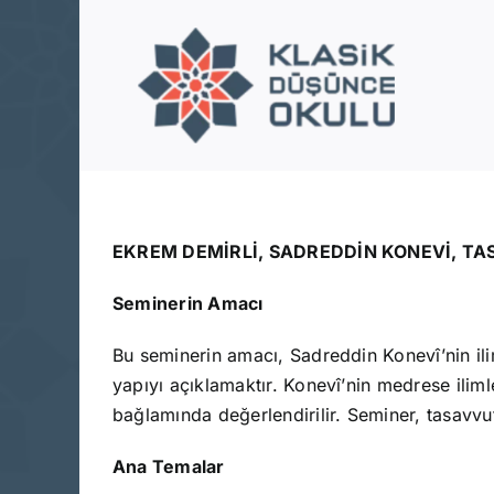
Skip
to
content
EKREM DEMİRLİ, SADREDDİN KONEVİ, TA
Seminerin Amacı
Bu seminerin amacı, Sadreddin Konevî’nin ili
yapıyı açıklamaktır. Konevî’nin medrese ilimler
bağlamında değerlendirilir. Seminer, tasavv
Ana Temalar