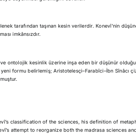
r gelenek tarafından taşınan kesin verilerdir. Konevî’nin dü
ması imkânsızdır.
 ve ontolojik kesinlik üzerine inşa eden bir düşünür olduğ
 yeni formu belirlemiş; Aristotelesçi–Farabîci–İbn Sînâcı
rmuştur.
’s classification of the sciences, his definition of metap
vî’s attempt to reorganize both the madrasa sciences and