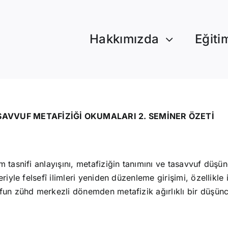
Hakkımızda
Eğiti
SAVVUF METAFİZİĞİ OKUMALARI 2. SEMİNER ÖZETİ
m tasnifi anlayışını, metafiziğin tanımını ve tasavvuf düş
iyle felsefî ilimleri yeniden düzenleme girişimi, özellikle i
ufun zühd merkezli dönemden metafizik ağırlıklı bir düşün