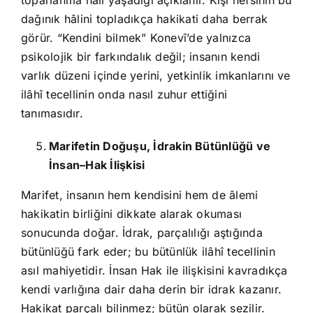
toparlanma hâli yaşadığı açıklanır. Kişi nefsinin bu
dağınık hâlini topladıkça hakikati daha berrak
görür. “Kendini bilmek” Konevî’de yalnızca
psikolojik bir farkındalık değil; insanın kendi
varlık düzeni içinde yerini, yetkinlik imkanlarını ve
ilâhî tecellinin onda nasıl zuhur ettiğini
tanımasıdır.
Marifetin Doğuşu, İdrakin Bütünlüğü ve
İnsan–Hak İlişkisi
Marifet, insanın hem kendisini hem de âlemi
hakikatin birliğini dikkate alarak okuması
sonucunda doğar. İdrak, parçalılığı aştığında
bütünlüğü fark eder; bu bütünlük ilâhî tecellinin
asıl mahiyetidir. İnsan Hak ile ilişkisini kavradıkça
kendi varlığına dair daha derin bir idrak kazanır.
Hakikat parçalı bilinmez; bütün olarak sezilir.