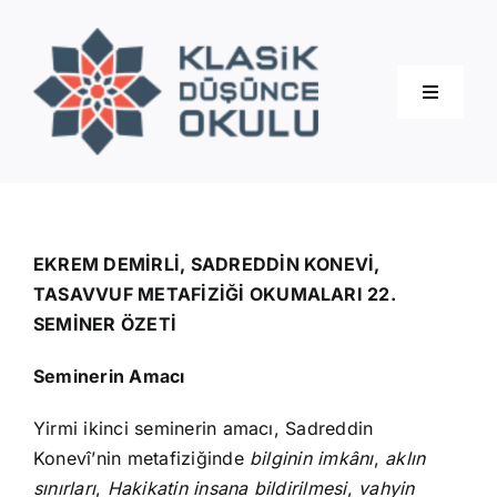
Skip
to
content
Toggle
Navigati
Hakkımızda
Eğitimler
EKREM DEMİRLİ, SADREDDİN KONEVİ,
TASAVVUF METAFİZİĞİ OKUMALARI 22.
SEMİNER ÖZETİ
Blog
Seminerin Amacı
İletişim
Yirmi ikinci seminerin amacı, Sadreddin
Konevî’nin metafiziğinde
bilginin imkânı
,
aklın
sınırları
,
Hakikatin insana bildirilmesi
,
vahyin