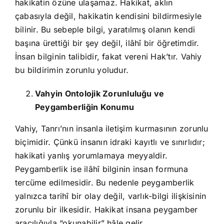
hakikatin özüne ulaşamaz. Hakikat, aklın
çabasıyla değil, hakikatin kendisini bildirmesiyle
bilinir. Bu sebeple bilgi, yaratılmış olanın kendi
başına ürettiği bir şey değil, ilâhî bir öğretimdir.
İnsan bilginin talibidir, fakat vereni Hak’tır. Vahiy
bu bildirimin zorunlu yoludur.
Vahyin Ontolojik Zorunluluğu ve
Peygamberliğin Konumu
Vahiy, Tanrı’nın insanla iletişim kurmasının zorunlu
biçimidir. Çünkü insanın idraki kayıtlı ve sınırlıdır;
hakikati yanlış yorumlamaya meyyaldir.
Peygamberlik ise ilâhî bilginin insan formuna
tercüme edilmesidir. Bu nedenle peygamberlik
yalnızca tarihî bir olay değil, varlık-bilgi ilişkisinin
zorunlu bir ilkesidir. Hakikat insana peygamber
aracılığıyla “okunabilir” hâle gelir.