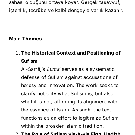
sahası olduğunu ortaya koyar. Gerçek tasavvuf,
içtenlik, tecrübe ve kalbî dengeyle varlık kazanır.
Main Themes
The Historical Context and Positioning of
Sufism
Al-Sarrāj’s
Luma
ʿ
serves as a systematic
defense of Sufism against accusations of
heresy and innovation. The work seeks to
clarify not only what Sufism is, but also
what it is not, affirming its alignment with
the essence of Islam. As such, the text
functions as an effort to legitimize Sufism
within the broader Islamic tradition.
The Role of Sufism vis-à-vis Fiqh,
Ḥadīth,