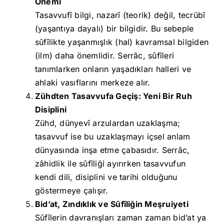
Önemi
Tasavvufî bilgi, nazarî (teorik) değil, tecrübî
(yaşantıya dayalı) bir bilgidir. Bu sebeple
sûfîlikte yaşanmışlık (hal) kavramsal bilgiden
(ilm) daha önemlidir. Serrâc, sûfîleri
tanımlarken onların yaşadıkları halleri ve
ahlaki vasıflarını merkeze alır.
Zühdten Tasavvufa Geçiş: Yeni Bir Ruh
Disiplini
Zühd, dünyevî arzulardan uzaklaşma;
tasavvuf ise bu uzaklaşmayı içsel anlam
dünyasında inşa etme çabasıdır. Serrâc,
zâhidlik ile sûfîliği ayırırken tasavvufun
kendi dili, disiplini ve tarihi olduğunu
göstermeye çalışır.
Bid’at, Zındıklık ve Sûfîliğin Meşruiyeti
Sûfîlerin davranışları zaman zaman bid’at ya