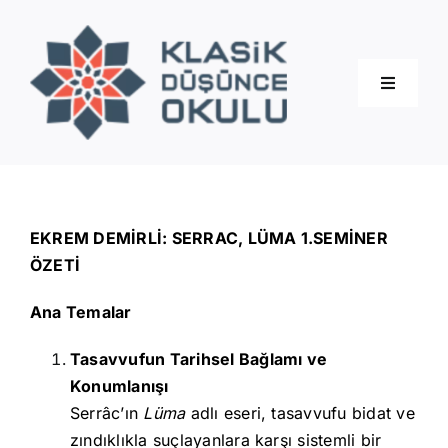
Skip
to
content
Toggle
Navigati
Hakkımızda
Eğitimler
EKREM DEMİRLİ: SERRAC, LÜMA 1.SEMİNER
ÖZETİ
Blog
Ana Temalar
Tasavvufun Tarihsel Bağlamı ve
İletişim
Konumlanışı
Serrâc’ın
Lüma
adlı eseri, tasavvufu bidat ve
zındıklıkla suçlayanlara karşı sistemli bir