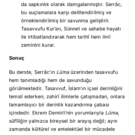
da sapkınlık olarak damgalanmıştır. Serrâc,
bu suçlamalara karşı delillendirilmiş ve
örneklendirilmiş bir savunma geliştirir.
Tasavvufu Kur’an, Sünnet ve sahabe hayatı
ile irtibatlandırarak hem tarihî hem ilmî
zeminini kurar.
Sonuç
Bu derste, Serrâc’ın
Lüma
üzerinden tasavvufu
hem tanımladığı hem de savunduğu
görülmektedir. Tasavvuf, İslam’ın içsel derinliğini
temsil ederken; zahirî ilimlerle çatışmadan, onlara
tamamlayıcı bir derinlik kazandırma çabası
içindedir. Ekrem Demirli’nin yorumlarıyla
Lüma
,
sûfîliğin yalnızca bireysel bir arayış değil; aynı
zamanda kültürel ve entelektüel bir mücadele