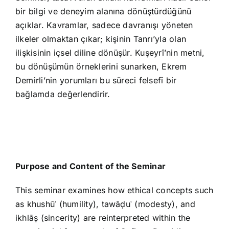
bir bilgi ve deneyim alanına dönüştürdüğünü
açıklar. Kavramlar, sadece davranışı yöneten
ilkeler olmaktan çıkar; kişinin Tanrı’yla olan
ilişkisinin içsel diline dönüşür. Kuşeyrî’nin metni,
bu dönüşümün örneklerini sunarken, Ekrem
Demirli’nin yorumları bu süreci felsefî bir
bağlamda değerlendirir.
Purpose and Content of the Seminar
This seminar examines how ethical concepts such
as khushūʿ (humility), tawāḍuʿ (modesty), and
ikhlāṣ (sincerity) are reinterpreted within the