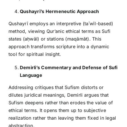
Qushayrī’s Hermeneutic Approach
Qushayrī employs an interpretive (taʾwīl-based)
method, viewing Qur’anic ethical terms as Sufi
states (aḥwāl) or stations (maqāmāt). This
approach transforms scripture into a dynamic
tool for spiritual insight.
Demirli’s Commentary and Defense of Sufi
Language
Addressing critiques that Sufism distorts or
dilutes juridical meanings, Demirli argues that
Sufism deepens rather than erodes the value of
ethical terms. It opens them up to subjective
realization rather than leaving them fixed in legal
abstraction.