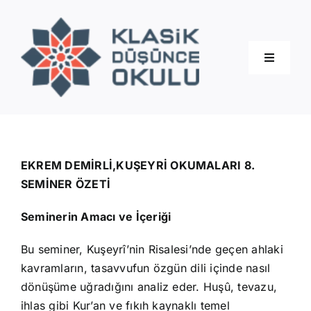
Skip
to
content
Toggle
Navigati
Hakkımızda
Eğitimler
EKREM DEMİRLİ,KUŞEYRİ OKUMALARI 8.
SEMİNER ÖZETİ
Blog
Seminerin Amacı ve İçeriği
Bu seminer, Kuşeyrî’nin Risalesi’nde geçen ahlaki
İletişim
kavramların, tasavvufun özgün dili içinde nasıl
dönüşüme uğradığını analiz eder. Huşû, tevazu,
ihlas gibi Kur’an ve fıkıh kaynaklı temel