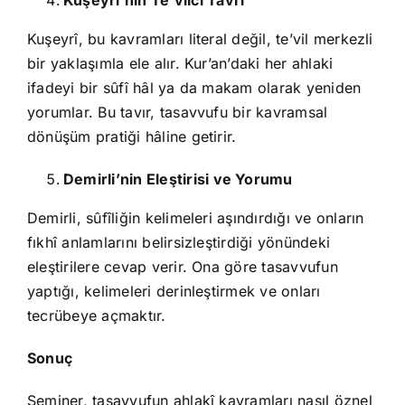
Kuşeyrî’nin Te’vilci Tavrı
Kuşeyrî, bu kavramları literal değil, te’vil merkezli
bir yaklaşımla ele alır. Kur’an’daki her ahlaki
ifadeyi bir sûfî hâl ya da makam olarak yeniden
yorumlar. Bu tavır, tasavvufu bir kavramsal
dönüşüm pratiği hâline getirir.
Demirli’nin Eleştirisi ve Yorumu
Demirli, sûfîliğin kelimeleri aşındırdığı ve onların
fıkhî anlamlarını belirsizleştirdiği yönündeki
eleştirilere cevap verir. Ona göre tasavvufun
yaptığı, kelimeleri derinleştirmek ve onları
tecrübeye açmaktır.
Sonuç
Seminer, tasavvufun ahlakî kavramları nasıl öznel