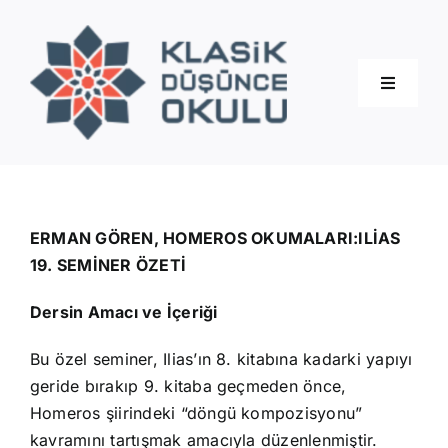
Skip
to
content
Toggle
Navigati
Hakkımızda
Eğitimler
ERMAN GÖREN, HOMEROS OKUMALARI:ILİAS
19. SEMİNER ÖZETİ
Blog
Dersin Amacı ve İçeriği
Bu özel seminer, Ilias’ın 8. kitabına kadarki yapıyı
İletişim
geride bırakıp 9. kitaba geçmeden önce,
Homeros şiirindeki “döngü kompozisyonu”
kavramını tartışmak amacıyla düzenlenmiştir.