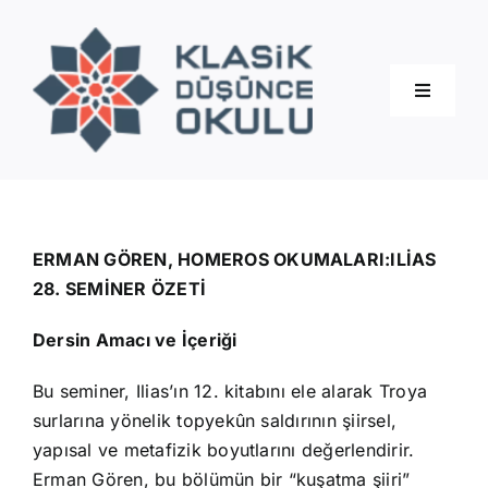
Skip
to
content
Toggle
Navigati
Hakkımızda
Eğitimler
ERMAN GÖREN, HOMEROS OKUMALARI:ILİAS
28. SEMİNER ÖZETİ
Blog
Dersin Amacı ve İçeriği
Bu seminer, Ilias’ın 12. kitabını ele alarak Troya
İletişim
surlarına yönelik topyekûn saldırının şiirsel,
yapısal ve metafizik boyutlarını değerlendirir.
Erman Gören, bu bölümün bir “kuşatma şiiri”