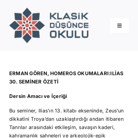
Skip
to
content
Toggle
Navigati
Hakkımızda
Eğitimler
ERMAN GÖREN, HOMEROS OKUMALARI:ILİAS
30. SEMİNER ÖZETİ
Blog
Dersin Amacı ve İçeriği
Bu seminer, Ilias’ın 13. kitabı ekseninde, Zeus’un
İletişim
dikkatini Troya’dan uzaklaştırdığı andan itibaren
Tanrılar arasındaki etkileşim, savaşın kaderi,
kahramanlık sahneleri ve arkeolojik-epik