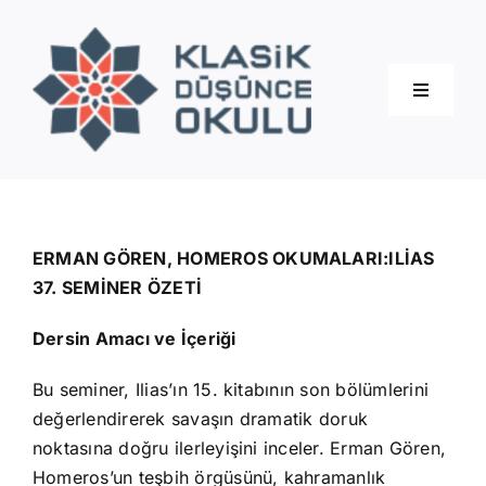
Skip
to
content
Toggle
Navigati
Hakkımızda
Eğitimler
ERMAN GÖREN, HOMEROS OKUMALARI:ILİAS
37. SEMİNER ÖZETİ
Blog
Dersin Amacı ve İçeriği
Bu seminer, Ilias’ın 15. kitabının son bölümlerini
İletişim
değerlendirerek savaşın dramatik doruk
noktasına doğru ilerleyişini inceler. Erman Gören,
Homeros’un teşbih örgüsünü, kahramanlık