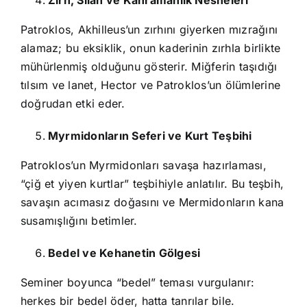
Zırh, Silah ve Kahramanlık Nesneleri
Patroklos, Akhilleus’un zırhını giyerken mızrağını
alamaz; bu eksiklik, onun kaderinin zırhla birlikte
mühürlenmiş olduğunu gösterir. Miğferin taşıdığı
tılsım ve lanet, Hector ve Patroklos’un ölümlerine
doğrudan etki eder.
Myrmidonların Seferi ve Kurt Teşbihi
Patroklos’un Myrmidonları savaşa hazırlaması,
“çiğ et yiyen kurtlar” teşbihiyle anlatılır. Bu teşbih,
savaşın acımasız doğasını ve Mermidonların kana
susamışlığını betimler.
Bedel ve Kehanetin Gölgesi
Seminer boyunca “bedel” teması vurgulanır:
herkes bir bedel öder, hatta tanrılar bile.