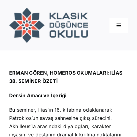
Skip
to
content
Toggle
Navigati
Hakkımızda
Eğitimler
ERMAN GÖREN, HOMEROS OKUMALARI:ILİAS
38. SEMİNER ÖZETİ
Blog
Dersin Amacı ve İçeriği
Bu seminer, Ilias’ın 16. kitabına odaklanarak
İletişim
Patroklos’un savaş sahnesine çıkış sürecini,
Akhilleus’la arasındaki diyalogları, karakter
inşasını ve destanın dramatik kırılma noktalarını