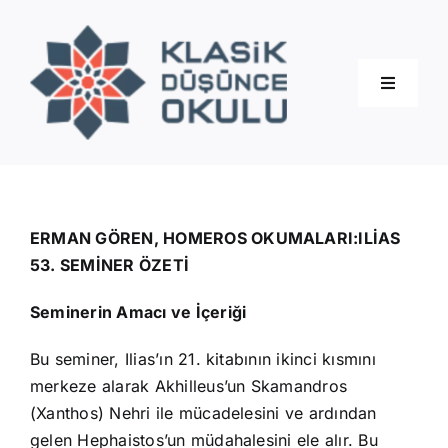
Skip
to
content
Toggle
Navigati
Hakkımızda
Eğitimler
ERMAN GÖREN, HOMEROS OKUMALARI:ILİAS
53. SEMİNER ÖZETİ
Blog
Seminerin Amacı ve İçeriği
Bu seminer, Ilias’ın 21. kitabının ikinci kısmını
İletişim
merkeze alarak Akhilleus’un Skamandros
(Xanthos) Nehri ile mücadelesini ve ardından
gelen Hephaistos’un müdahalesini ele alır. Bu