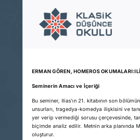
Skip
to
content
ERMAN GÖREN, HOMEROS OKUMALARI:ILİ
Seminerin Amacı ve İçeriği
Bu seminer, Ilias’ın 21. kitabının son bölü
unsurları, tragedya-komedya ilişkisini ve ta
yer verip vermediği sorusu çerçevesinde, tanrı
biçimde analiz edilir. Metnin arka planında M
oluşturur.