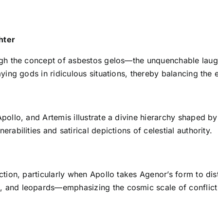
hter
rough the concept of asbestos gelos—the unquenchable lau
aying gods in ridiculous situations, thereby balancing the e
Apollo, and Artemis illustrate a divine hierarchy shaped b
rabilities and satirical depictions of celestial authority.
ction, particularly when Apollo takes Agenor’s form to dis
, and leopards—emphasizing the cosmic scale of conflict 