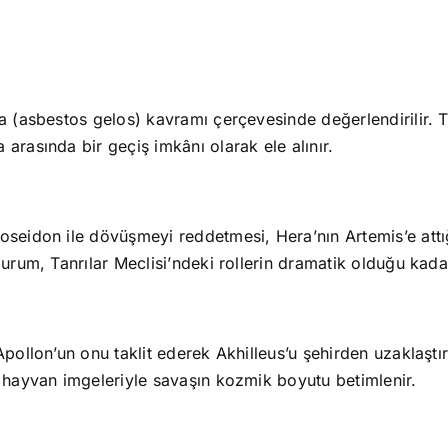
ha (asbestos gelos) kavramı çerçevesinde değerlendirilir.
arasında bir geçiş imkânı olarak ele alınır.
seidon ile dövüşmeyi reddetmesi, Hera’nın Artemis’e attığı t
durum, Tanrılar Meclisi’ndeki rollerin dramatik olduğu kad
 Apollon’un onu taklit ederek Akhilleus’u şehirden uzaklaşt
ı hayvan imgeleriyle savaşın kozmik boyutu betimlenir.