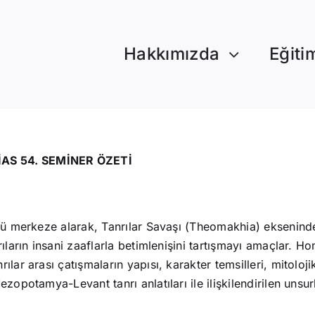
Hakkımızda
Eğiti
AS 54. SEMİNER ÖZETİ
münü merkeze alarak, Tanrılar Savaşı (Theomakhia) eksenin
nrıların insani zaaflarla betimlenişini tartışmayı amaçlar
lar arası çatışmaların yapısı, karakter temsilleri, mitoloji
ezopotamya-Levant tanrı anlatıları ile ilişkilendirilen uns