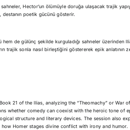
i sahneler, Hector’un ölümüyle doruğa ulaşacak trajik yapı
 destanın poetik gücünü gösterir.
 hem de gülünç şekilde kurguladığı sahneler üzerinden Ilias
ın trajik sonla nasıl birleştiğini göstererek epik anlatının z
 Book 21 of the Ilias, analyzing the “Theomachy” or War of
tions whether comedy can coexist with the heroic tone of 
ogical structure and literary devices. The session also e
how Homer stages divine conflict with irony and humor.