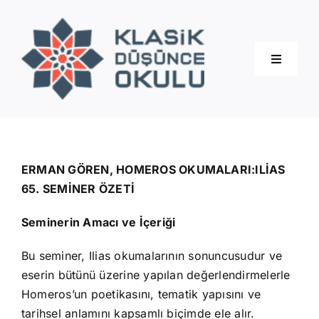
Skip
to
content
Toggle
Navigati
Hakkımızda
Eğitimler
ERMAN GÖREN, HOMEROS OKUMALARI:ILİAS
65. SEMİNER ÖZETİ
Blog
Seminerin Amacı ve İçeriği
Bu seminer, Ilias okumalarının sonuncusudur ve
İletişim
eserin bütünü üzerine yapılan değerlendirmelerle
Homeros’un poetikasını, tematik yapısını ve
tarihsel anlamını kapsamlı biçimde ele alır.