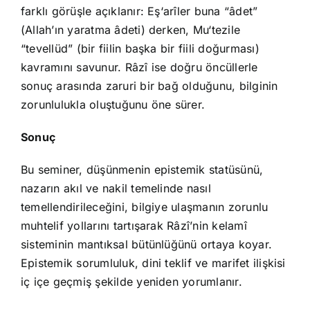
farklı görüşle açıklanır: Eş‘arîler buna “âdet”
(Allah’ın yaratma âdeti) derken, Mu‘tezile
“tevellüd” (bir fiilin başka bir fiili doğurması)
kavramını savunur. Râzî ise doğru öncüllerle
sonuç arasında zaruri bir bağ olduğunu, bilginin
zorunlulukla oluştuğunu öne sürer.
Sonuç
Bu seminer, düşünmenin epistemik statüsünü,
nazarın akıl ve nakil temelinde nasıl
temellendirileceğini, bilgiye ulaşmanın zorunlu
muhtelif yollarını tartışarak Râzî’nin kelamî
sisteminin mantıksal bütünlüğünü ortaya koyar.
Epistemik sorumluluk, dini teklif ve marifet ilişkisi
iç içe geçmiş şekilde yeniden yorumlanır.