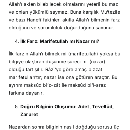
Allah’ı aklen bilebilecek olmalarını yeterli bulmaz
ve onları yükümlü saymaz. Buna karşılık Mu‘tezile
ve bazı Hanefî fakihler, akılla Allah’ı bilmenin farz
olduğunu ve sorumluluk doğurduğunu savunur.
İlk Farz: Marifetullah mı Nazar mı?
İlk farzın Allah’ı bilmek mi (marifetullah) yoksa bu
bilgiye ulaştıran düşünme süreci mi (nazar)
olduğu tartışılır. Râzî’ye göre amaç bizzat
marifetullah’tır; nazar ise ona götüren araçtır. Bu
ayırım maksûd bi’z-zât ile maksûd bi’l-araz
farkına dayanır.
Doğru Bilginin Oluşumu: Adet, Tevellüd,
Zaruret
Nazardan sonra bilginin nasıl doğduğu sorusu üç