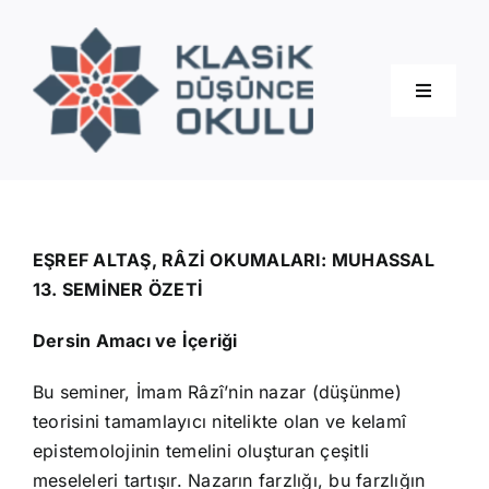
Skip
to
content
Toggle
Navigati
Hakkımızda
Eğitimler
EŞREF ALTAŞ, RÂZİ OKUMALARI: MUHASSAL
13. SEMİNER ÖZETİ
Blog
Dersin Amacı ve İçeriği
Bu seminer, İmam Râzî’nin nazar (düşünme)
İletişim
teorisini tamamlayıcı nitelikte olan ve kelamî
epistemolojinin temelini oluşturan çeşitli
meseleleri tartışır. Nazarın farzlığı, bu farzlığın