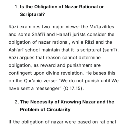
Is the Obligation of Nazar Rational or
Scriptural?
Rāzī examines two major views: the Muʿtazilites
and some Shāfiʿī and Ḥanafī jurists consider the
obligation of nazar rational, while Rāzī and the
Ashʿarī school maintain that it is scriptural (samʿī).
Rāzī argues that reason cannot determine
obligation, as reward and punishment are
contingent upon divine revelation. He bases this
on the Qur’anic verse: “We do not punish until We
have sent a messenger” (Q 17:15).
The Necessity of Knowing Nazar and the
Problem of Circularity
If the obligation of nazar were based on rational