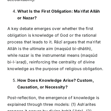
What Is the First Obligation: Ma
ʿ
rifat All
ā
h
or Nazar?
A key debate emerges over whether the first
obligation is knowledge of God or the rational
process that leads to it. Rāzī argues that maʿrifat
Allāh is the ultimate aim (maqsūd bi-dhātih),
while nazar is the instrumental means (maqsūd
bi-l-ʿaraḍ), reinforcing the centrality of divine
knowledge as the purpose of religious obligation.
How Does Knowledge Arise? Custom,
Causation, or Necessity?
Post-reflection, the emergence of knowledge is
explained through three models: (1) Ashʿarites