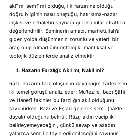
aklî mi sem‘î mi olduğu, ilk farzın ne olduğu,
doğru bilginin nasıl oluştuğu, hatırlama-nazar
ilişkisi ve cehaletin kaynağı gibi konular etraflıca
değerlendirilir. Seminerin amacı, marifetullah’a
giden yolda düşünmenin zorunlu ve yeterli bir
araç olup olmadığını ontolojik, mantıksal ve
teolojik düzlemlerde analiz etmektir.
Nazarın Farzlığı: Akıl mı, Nakil mi?
Râzî, nazarın farz oluşunun dayanağını tartışırken
iki temel görüşü analiz eder: Mu‘tezile, bazı Şâfiî
ve Hanefî fakihler bu farzlığın aklî olduğunu
savunurken, Râzî ve Eş‘arî gelenek sem‘î (nakle
dayalı) olduğunu belirtir. Râzî, aklın vaciplik
belirleyemeyeceğini, çünkü sevap ve azabın
yalnızca sem‘ ile tayin edilebileceğini savunur.