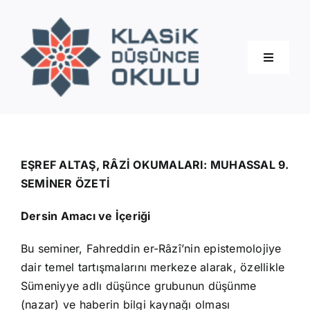
Skip
to
content
Toggle
Navigati
Hakkımızda
Eğitimler
EŞREF ALTAŞ, RÂZİ OKUMALARI: MUHASSAL 9.
SEMİNER ÖZETİ
Blog
Dersin Amacı ve İçeriği
Bu seminer, Fahreddin er-Râzî’nin epistemolojiye
İletişim
dair temel tartışmalarını merkeze alarak, özellikle
Sümeniyye adlı düşünce grubunun düşünme
(nazar) ve haberin bilgi kaynağı olması