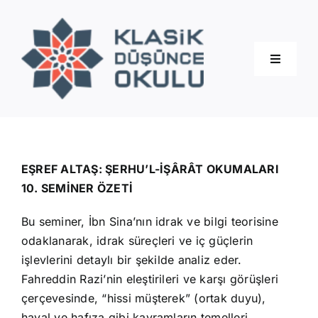
Skip
to
content
Toggle
Navigati
Hakkımızda
Eğitimler
EŞREF ALTAŞ: ŞERHU’L-İŞÂRÂT OKUMALARI
10. SEMİNER ÖZETİ
Blog
Bu seminer, İbn Sina’nın idrak ve bilgi teorisine
odaklanarak, idrak süreçleri ve iç güçlerin
İletişim
işlevlerini detaylı bir şekilde analiz eder.
Fahreddin Razi’nin eleştirileri ve karşı görüşleri
çerçevesinde, “hissi müşterek” (ortak duyu),
hayal ve hafıza gibi kavramların temelleri