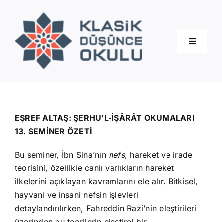
Skip
to
content
Toggle
Navigati
Hakkımızda
Eğitimler
EŞREF ALTAŞ: ŞERHU’L-İŞÂRÂT OKUMALARI
13. SEMİNER ÖZETİ
Blog
Bu seminer, İbn Sina’nın
nefs
, hareket ve irade
teorisini, özellikle canlı varlıkların hareket
İletişim
ilkelerini açıklayan kavramlarını ele alır. Bitkisel,
hayvani ve insani nefsin işlevleri
detaylandırılırken, Fahreddin Razi’nin eleştirileri
üzerinden bu teorilerin eleştirel bir