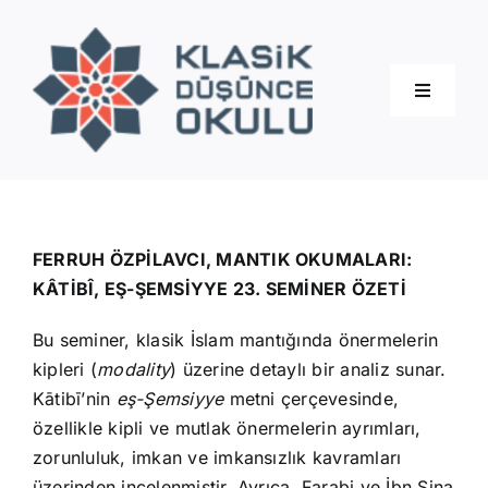
Skip
to
content
Toggle
Navigati
Hakkımızda
Eğitimler
FERRUH ÖZPİLAVCI, MANTIK OKUMALARI:
KÂTİBÎ, EŞ-ŞEMSİYYE 23. SEMİNER ÖZETİ
Blog
Bu seminer, klasik İslam mantığında önermelerin
kipleri (
modality
) üzerine detaylı bir analiz sunar.
İletişim
Kātibī’nin
eş-Şemsiyye
metni çerçevesinde,
özellikle kipli ve mutlak önermelerin ayrımları,
zorunluluk, imkan ve imkansızlık kavramları
üzerinden incelenmiştir. Ayrıca, Farabi ve İbn Sina