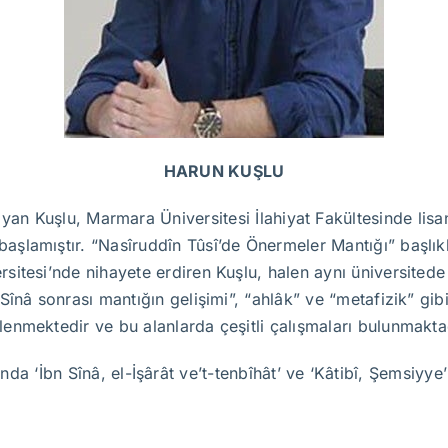
HARUN KUŞLU
ayan Kuşlu, Marmara Üniversitesi İlahiyat Fakültesinde lis
başlamıştır. “Nasîruddîn Tûsî’de Önermeler Mantığı” başlıkl
ersitesi’nde nihayete erdiren Kuşlu, halen aynı üniversited
İbn Sînâ sonrası mantığın gelişimi”, “ahlâk” ve “metafizik” g
ilenmektedir ve bu alanlarda çeşitli çalışmaları bulunmakta
da ‘İbn Sînâ, el-İşârât ve’t-tenbîhât’ ve ‘Kâtibî, Şemsiyye’