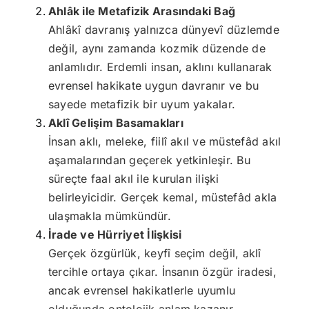
Ahlâk ile Metafizik Arasındaki Bağ
Ahlâkî davranış yalnızca dünyevî düzlemde
değil, aynı zamanda kozmik düzende de
anlamlıdır. Erdemli insan, aklını kullanarak
evrensel hakikate uygun davranır ve bu
sayede metafizik bir uyum yakalar.
Aklî Gelişim Basamakları
İnsan aklı, meleke, fiilî akıl ve müstefâd akıl
aşamalarından geçerek yetkinleşir. Bu
süreçte faal akıl ile kurulan ilişki
belirleyicidir. Gerçek kemal, müstefâd akla
ulaşmakla mümkündür.
İrade ve Hürriyet İlişkisi
Gerçek özgürlük, keyfî seçim değil, aklî
tercihle ortaya çıkar. İnsanın özgür iradesi,
ancak evrensel hakikatlerle uyumlu