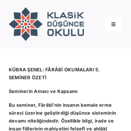
Skip
to
content
Toggle
Navigati
Hakkımızda
Eğitimler
KÜBRA ŞENEL: FÂRÂBİ OKUMALARI 5.
SEMİNER ÖZETİ
Blog
Seminerin Amacı ve Kapsamı
Bu seminer, Fârâbî’nin insanın kemale erme
İletişim
süreci üzerine geliştirdiği düşünce sisteminin
devamı niteliğindedir. Özellikle bilgi, irade ve
insan fiillerinin mahiyetini felsefî ve ahlâkî