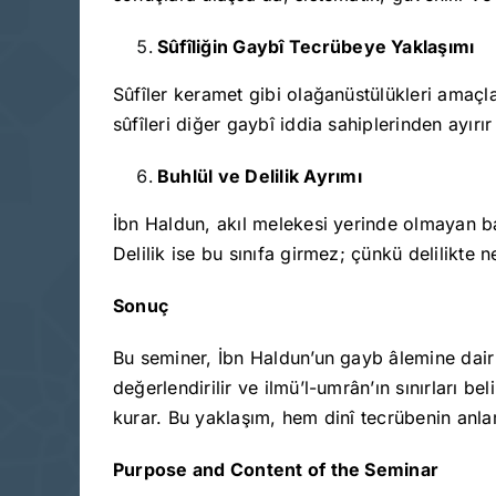
Sûfîliğin Gaybî Tecrübeye Yaklaşımı
Sûfîler keramet gibi olağanüstülükleri amaçl
sûfîleri diğer gaybî iddia sahiplerinden ayırır
Buhlül ve Delilik Ayrımı
İbn Haldun, akıl melekesi yerinde olmayan bazı
Delilik ise bu sınıfa girmez; çünkü delilikte 
Sonuç
Bu seminer, İbn Haldun’un gayb âlemine dair b
değerlendirilir ve ilmü’l-umrân’ın sınırları b
kurar. Bu yaklaşım, hem dinî tecrübenin anla
Purpose and Content of the Seminar