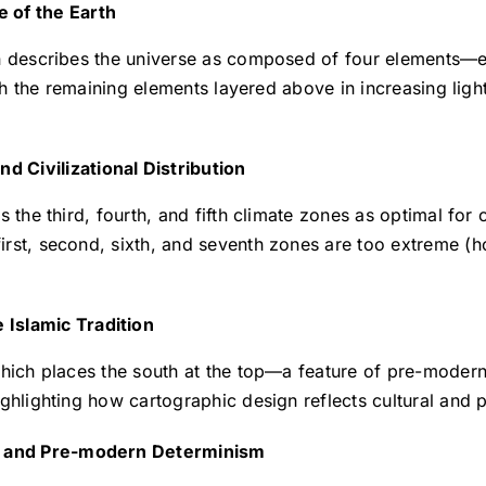
 of the Earth
n describes the universe as composed of four elements—ea
ith the remaining elements layered above in increasing ligh
 Civilizational Distribution
 the third, fourth, and fifth climate zones as optimal for c
rst, second, sixth, and seventh zones are too extreme (h
 Islamic Tradition
which places the south at the top—a feature of pre-moder
hlighting how cartographic design reflects cultural and po
on and Pre-modern Determinism