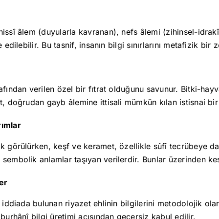
hissî âlem (duyularla kavranan), nefs âlemi (zihinsel-idra
edilebilir. Bu tasnif, insanın bilgi sınırlarını metafizik bir z
afından verilen özel bir fıtrat olduğunu savunur. Bitki-hayv
, doğrudan gayb âlemine ittisali mümkün kılan istisnai bir 
rımlar
k görülürken, keşf ve keramet, özellikle sûfî tecrübeye daya
sembolik anlamlar taşıyan verilerdir. Bunlar üzerinden kes
er
î iddiada bulunan riyazet ehlinin bilgilerini metodolojik o
burhânî bilgi üretimi açısından geçersiz kabul edilir.