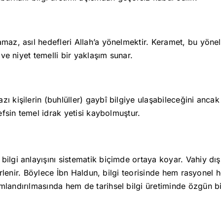
amaz, asıl hedefleri Allah’a yönelmektir. Keramet, bu yöne
 ve niyet temelli bir yaklaşım sunar.
 kişilerin (buhlüller) gaybî bilgiye ulaşabileceğini ancak b
nefsin temel idrak yetisi kaybolmuştur.
ilgi anlayışını sistematik biçimde ortaya koyar. Vahiy dış
elirlenir. Böylece İbn Haldun, bilgi teorisinde hem rasyonel
mlandırılmasında hem de tarihsel bilgi üretiminde özgün bi