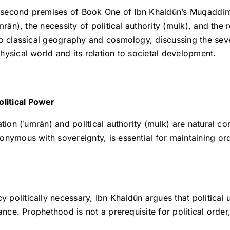
ial second premises of Book One of Ibn Khaldūn’s Muqaddi
umrān), the necessity of political authority (mulk), and th
to classical geography and cosmology, discussing the se
ysical world and its relation to societal development.
olitical Power
ation (ʿumrān) and political authority (mulk) are natural
onymous with sovereignty, is essential for maintaining o
politically necessary, Ibn Khaldūn argues that political
ance. Prophethood is not a prerequisite for political orde