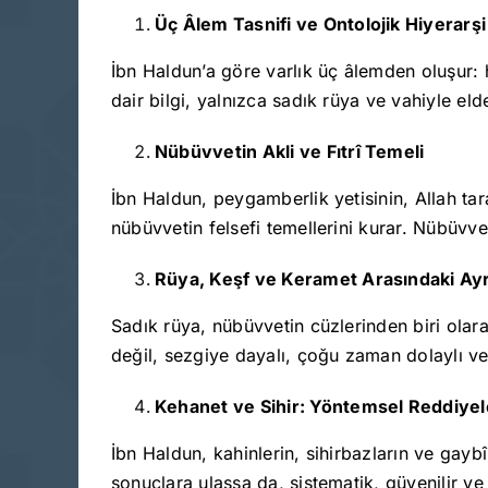
Üç Âlem Tasnifi ve Ontolojik Hiyerarşi
İbn Haldun’a göre varlık üç âlemden oluşur: 
dair bilgi, yalnızca sadık rüya ve vahiyle elde 
Nübüvvetin Akli ve Fıtrî Temeli
İbn Haldun, peygamberlik yetisinin, Allah tar
nübüvvetin felsefi temellerini kurar. Nübüvvet
Rüya, Keşf ve Keramet Arasındaki Ay
Sadık rüya, nübüvvetin cüzlerinden biri olara
değil, sezgiye dayalı, çoğu zaman dolaylı ve 
Kehanet ve Sihir: Yöntemsel Reddiyel
İbn Haldun, kahinlerin, sihirbazların ve gayb
sonuçlara ulaşsa da, sistematik, güvenilir ve 