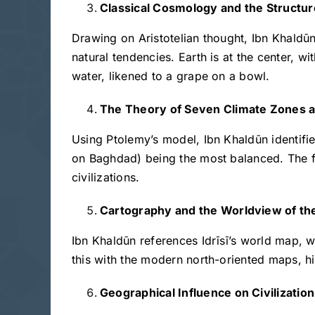
Classical Cosmology and the Structure
Drawing on Aristotelian thought, Ibn Khaldū
natural tendencies. Earth is at the center, w
water, likened to a grape on a bowl.
The Theory of Seven Climate Zones and
Using Ptolemy’s model, Ibn Khaldūn identifies
on Baghdad) being the most balanced. The fi
civilizations.
Cartography and the Worldview of the
Ibn Khaldūn references Idrīsī’s world map, 
this with the modern north-oriented maps, hig
Geographical Influence on Civilizati