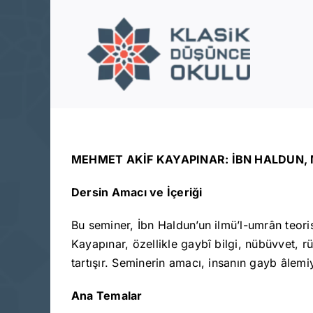
Skip
to
content
MEHMET AKİF KAYAPINAR: İBN HALDUN, 
Dersin Amacı ve İçeriği
Bu seminer, İbn Haldun’un ilmü’l-umrân teori
Kayapınar, özellikle gaybî bilgi, nübüvvet, r
tartışır. Seminerin amacı, insanın gayb âlemiy
Ana Temalar