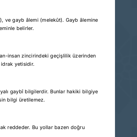
kî), ve gayb âlemi (melekût). Gayb âlemine
eminle belirler.
an-insan zincirindeki geçişlilik üzerinden
idrak yetisidir.
lı gaybî bilgilerdir. Bunlar hakiki bilgiye
in bilgi üretilemez.
larak reddeder. Bu yollar bazen doğru