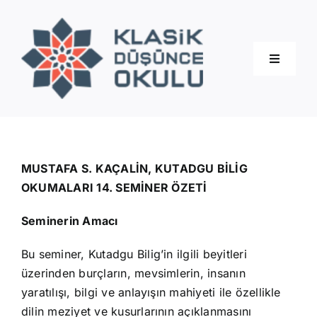
Skip
to
content
Toggle
Navigati
Hakkımızda
Eğitimler
MUSTAFA S. KAÇALİN, KUTADGU BİLİG
OKUMALARI 14. SEMİNER ÖZETİ
Blog
Seminerin Amacı
Bu seminer, Kutadgu Bilig’in ilgili beyitleri
İletişim
üzerinden burçların, mevsimlerin, insanın
yaratılışı, bilgi ve anlayışın mahiyeti ile özellikle
dilin meziyet ve kusurlarının açıklanmasını