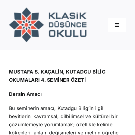
Skip
to
content
Toggle
Navigati
Hakkımızda
Eğitimler
MUSTAFA S. KAÇALİN, KUTADGU BİLİG
OKUMALARI 4. SEMİNER ÖZETİ
Blog
Dersin Amacı
Bu seminerin amacı, Kutadgu Bilig’in ilgili
İletişim
beyitlerini kavramsal, dilbilimsel ve kültürel bir
çözümlemeyle yorumlamak; özellikle kelime
kökenleri, anlam değişmeleri ve metnin öğretici