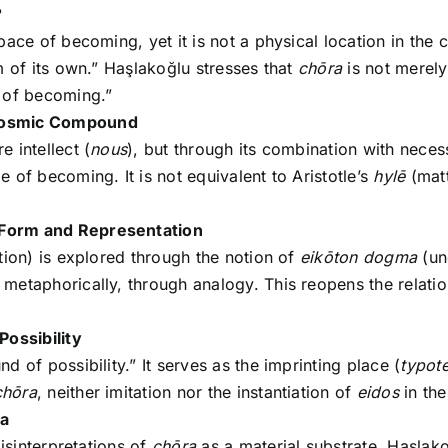
?
pace of becoming, yet it is not a physical location in the 
m of its own.” Haşlakoğlu stresses that
chōra
is not merely
 of becoming.”
 Cosmic Compound
 intellect (
nous
), but through its combination with necess
 of becoming. It is not equivalent to Aristotle’s
hylē
(matt
 Form and Representation
tion) is explored through the notion of
eikōton dogma
(un
 metaphorically, through analogy. This reopens the relat
Possibility
d of possibility.” It serves as the imprinting place (
typot
chōra
, neither imitation nor the instantiation of
eidos
in the
ra
isinterpretations of
chōra
as a material substrate. Haşlako