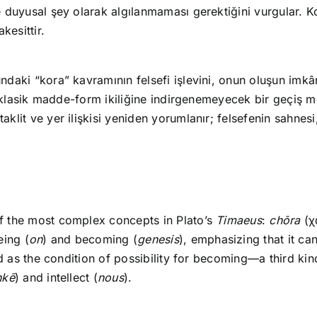
 duyusal şey olarak algılanmaması gerektiğini vurgular. K
esittir.
daki “kora” kavramının felsefi işlevini, onun oluşun imkâ
ın klasik madde-form ikiliğine indirgenemeyecek bir geçiş 
lit ve yer ilişkisi yeniden yorumlanır; felsefenin sahnesi
f the most complex concepts in Plato’s
Timaeus
:
chōra
(χ
eing (
on
) and becoming (
genesis
), emphasizing that it ca
ed as the condition of possibility for becoming—a third kin
nkē
) and intellect (
nous
).