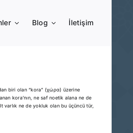
mler
Blog
İletişim
an biri olan “kora” (χώρα) üzerine
lanan kora’nın, ne saf noetik alana ne de
lt varlık ne de yokluk olan bu üçüncü tür,