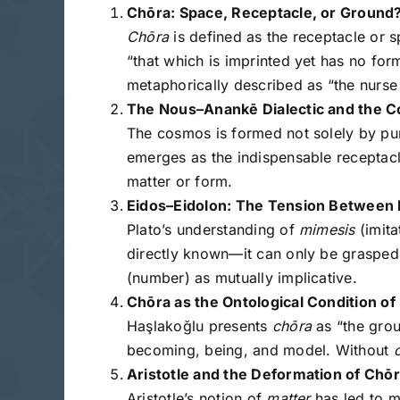
Chōra: Space, Receptacle, or Ground
Chōra
is defined as the receptacle or s
“that which is imprinted yet has no for
metaphorically described as “the nurse
The Nous–Anankē Dialectic and the
The cosmos is formed not solely by pure
emerges as the indispensable receptacle
matter or form.
Eidos–Eidolon: The Tension Between
Plato’s understanding of
mimesis
(imita
directly known—it can only be grasped
(number) as mutually implicative.
Chōra as the Ontological Condition of 
Haşlakoğlu presents
chōra
as “the groun
becoming, being, and model. Without
Aristotle and the Deformation of Chō
Aristotle’s notion of
matter
has led to m