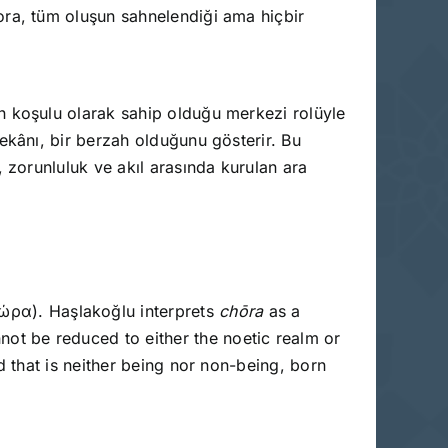
ora, tüm oluşun sahnelendiği ama hiçbir
n koşulu olarak sahip olduğu merkezi rolüyle
mekânı, bir berzah olduğunu gösterir. Bu
, zorunluluk ve akıl arasında kurulan ara
ώρα). Haşlakoğlu interprets
chōra
as a
nnot be reduced to either the noetic realm or
d that is neither being nor non-being, born