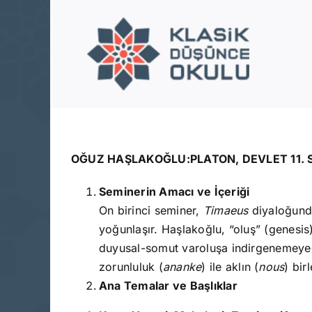
Skip
to
content
OĞUZ HAŞLAKOĞLU:PLATON, DEVLET 11. 
Seminerin Amacı ve İçeriği
On birinci seminer,
Timaeus
diyaloğunda
yoğunlaşır. Haşlakoğlu, “oluş” (genesis)
duyusal-somut varoluşa indirgenemeyeceğ
zorunluluk (
ananke
) ile aklın (
nous
) bir
Ana Temalar ve Başlıklar