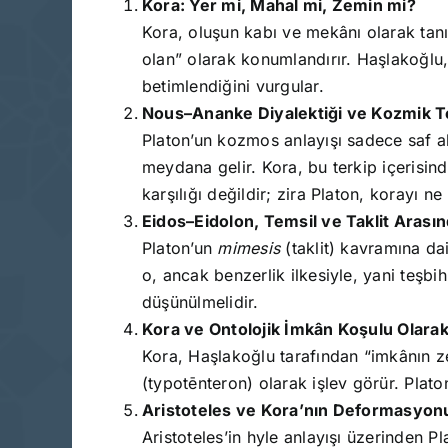
Kora: Yer mi, Mahal mi, Zemin mi?
Kora, oluşun kabı ve mekânı olarak tanı
olan” olarak konumlandırır. Haşlakoğlu,
betimlendiğini vurgular.
Nous–Ananke Diyalektiği ve Kozmik T
Platon’un kozmos anlayışı sadece saf ak
meydana gelir. Kora, bu terkip içerisind
karşılığı değildir; zira Platon, korayı 
Eidos–Eidolon, Temsil ve Taklit Arasın
Platon’un
mimesis
(taklit) kavramına da
o, ancak benzerlik ilkesiyle, yani teşbih
düşünülmelidir.
Kora ve Ontolojik İmkân Koşulu Olara
Kora, Haşlakoğlu tarafından “imkânın ze
(typotēnteron) olarak işlev görür. Plato
Aristoteles ve Kora’nın Deformasyon
Aristoteles’in hyle anlayışı üzerinden P