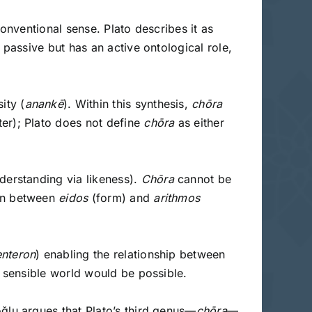
conventional sense. Plato describes it as
 passive but has an active ontological role,
ity (
anankē
). Within this synthesis,
chōra
er); Plato does not define
chōra
as either
derstanding via likeness).
Chōra
cannot be
ion between
eidos
(form) and
arithmos
enteron
) enabling the relationship between
 sensible world would be possible.
ğlu argues that Plato’s third genus—
chōra
—