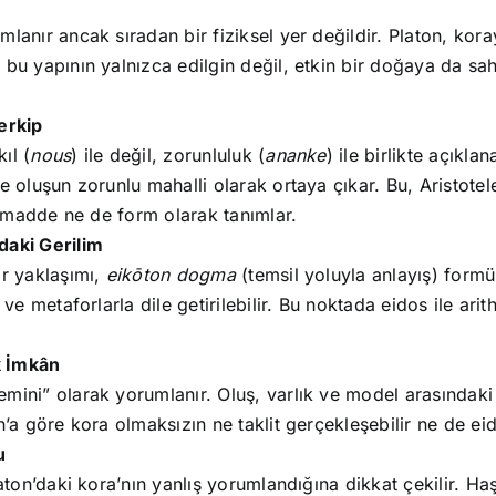
mlanır ancak sıradan bir fiziksel yer değildir. Platon, ko
 bu yapının yalnızca edilgin değil, etkin bir doğaya da sa
erkip
ıl (
nous
) ile değil, zorunluluk (
ananke
) ile birlikte açıkla
e oluşun zorunlu mahalli olarak ortaya çıkar. Bu, Aristotel
ne madde ne de form olarak tanımlar.
daki Gerilim
ir yaklaşımı,
eikōton dogma
(temsil yoluyla anlayış) form
 ve metaforlarla dile getirilebilir. Bu noktada eidos ile ari
k İmkân
mini” olarak yorumlanır. Oluş, varlık ve model arasındaki
n’a göre kora olmaksızın ne taklit gerçekleşebilir ne de ei
u
laton’daki kora’nın yanlış yorumlandığına dikkat çekilir. H