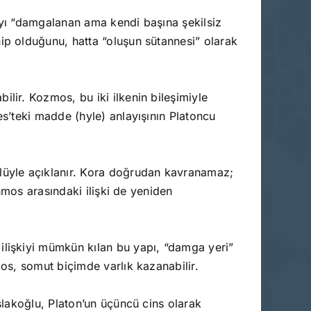
rayı “damgalanan ama kendi başına şekilsiz
hip olduğunu, hatta “oluşun sütannesi” olarak
nabilir. Kozmos, bu iki ilkenin bileşimiyle
es’teki madde (hyle) anlayışının Platoncu
ülüyle açıklanır. Kora doğrudan kavranamaz;
thmos arasındaki ilişki de yeniden
 ilişkiyi mümkün kılan bu yapı, “damga yeri”
dos, somut biçimde varlık kazanabilir.
aşlakoğlu, Platon’un üçüncü cins olarak