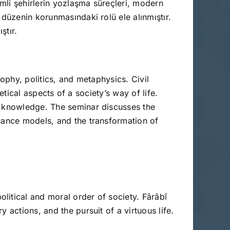
emli şehirlerin yozlaşma süreçleri, modern
 düzenin korunmasındaki rolü ele alınmıştır.
ştır.
sophy, politics, and metaphysics. Civil
retical aspects of a society’s way of life.
al knowledge. The seminar discusses the
rnance models, and the transformation of
olitical and moral order of society. Fârâbî
y actions, and the pursuit of a virtuous life.