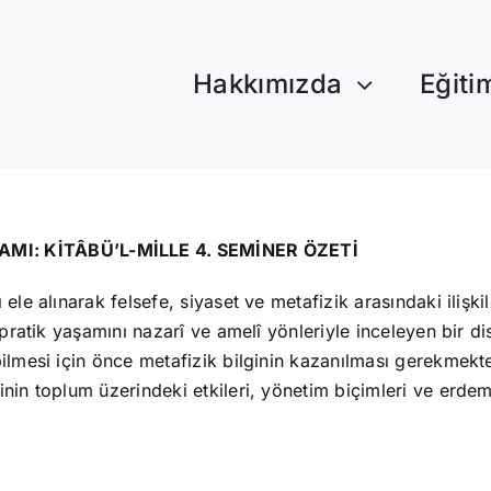
Hakkımızda
Eğiti
MI: KİTÂBÜ’L-MİLLE 4. SEMİNER ÖZETİ
ele alınarak felsefe, siyaset ve metafizik arasındaki ilişkil
 pratik yaşamını nazarî ve amelî yönleriyle inceleyen bir di
bilmesi için önce metafizik bilginin kazanılması gerekmekt
nin toplum üzerindeki etkileri, yönetim biçimleri ve erdem