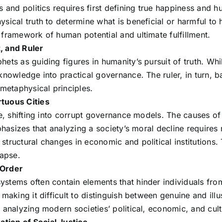
s and politics requires first defining true happiness and h
sical truth to determine what is beneficial or harmful to 
 framework of human potential and ultimate fulfillment.
, and Ruler
ets as guiding figures in humanity’s pursuit of truth. Whi
knowledge into practical governance. The ruler, in turn, 
 metaphysical principles.
rtuous Cities
me, shifting into corrupt governance models. The causes o
phasizes that analyzing a society’s moral decline requires 
tructural changes in economic and political institutions. 
lapse.
 Order
stems often contain elements that hinder individuals fro
making it difficult to distinguish between genuine and illu
 analyzing modern societies’ political, economic, and cultu
tion of Social Justice