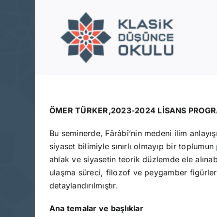
Skip
to
content
ÖMER TÜRKER,2023-2024 LİSANS PROGRA
Bu seminerde, Fârâbî’nin medeni ilim anlayışı 
siyaset bilimiyle sınırlı olmayıp bir toplumun
ahlak ve siyasetin teorik düzlemde ele alına
ulaşma süreci, filozof ve peygamber figürleri
detaylandırılmıştır.
Ana temalar ve başlıklar