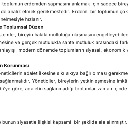
e, toplumun erdemden sapmasını anlamak için sadece bireys
i de analiz etmek gerekmektedir. Erdemli bir toplumun çök
nelmesiyle hızlanır.
e Toplumsal Düzen
emler, bireyin hakiki mutluluğa ulaşmasını engelleyebilec
lmesine ve gerçek mutlulukla sahte mutluluk arasındaki far
nlayışı, modern dönemde toplumların siyasal, ekonomik ve kü
in Korunması
neticilerin adalet ilkesine sıkı sıkıya bağlı olması gerekme
sağlanmalıdır. Yöneticiler, bireylerin yetkinleşmesine im
bî’ye göre, adaletin sağlanmadığı toplumlar zaman içinde 
bunun siyasetle ilişkisi kapsamlı bir şekilde ele alınmıştır.