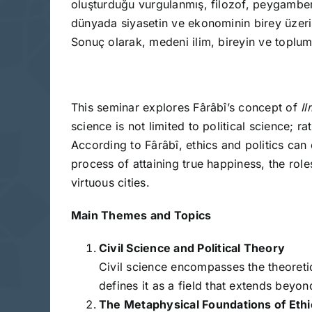
oluşturduğu vurgulanmış, filozof, peygamber v
dünyada siyasetin ve ekonominin birey üzerin
Sonuç olarak, medeni ilim, bireyin ve toplum
This seminar explores Fârâbî’s concept of
I
science is not limited to political science; ra
According to Fârâbî, ethics and politics ca
process of attaining true happiness, the ro
virtuous cities.
Main Themes and Topics
Civil Science and Political Theory
Civil science encompasses the theoretica
defines it as a field that extends beyond
The Metaphysical Foundations of Ethic