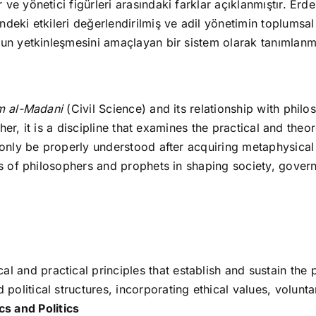
e yönetici figürleri arasındaki farklar açıklanmıştır. Erd
deki etkileri değerlendirilmiş ve adil yönetimin toplumsal
un yetkinleşmesini amaçlayan bir sistem olarak tanımlanmı
lm al-Madani
(Civil Science) and its relationship with philo
ther, it is a discipline that examines the practical and theo
n only be properly understood after acquiring metaphysic
les of philosophers and prophets in shaping society, gove
l and practical principles that establish and sustain the p
 political structures, incorporating ethical values, voluntar
s and Politics