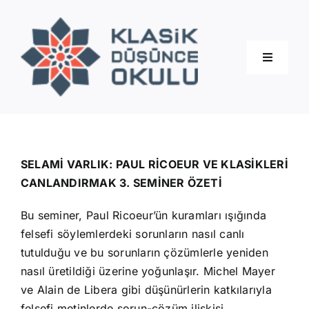
Skip
to
content
Toggle
Navigati
Hakkımızda
Eğitimler
SELAMİ VARLIK: PAUL RİCOEUR VE KLASİKLERİ
CANLANDIRMAK 3. SEMİNER ÖZETİ
Blog
Bu seminer, Paul Ricoeur’ün kuramları ışığında
felsefi söylemlerdeki sorunların nasıl canlı
İletişim
tutulduğu ve bu sorunların çözümlerle yeniden
nasıl üretildiği üzerine yoğunlaşır. Michel Mayer
ve Alain de Libera gibi düşünürlerin katkılarıyla
felsefi metinlerde sorun-çözüm ilişkisi