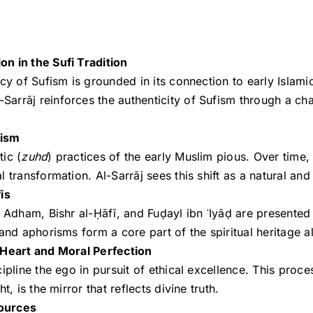
n in the Sufi Tradition
acy of Sufism is grounded in its connection to early Islam
l-Sarrāj reinforces the authenticity of Sufism through a ch
fism
ic (
zuhd
) practices of the early Muslim pious. Over time, 
l transformation. Al-Sarrāj sees this shift as a natural a
is
n Adham, Bishr al-Ḥāfī, and Fuḍayl ibn ʿIyāḍ are presented 
and aphorisms form a core part of the spiritual heritage a
e Heart and Moral Perfection
cipline the ego in pursuit of ethical excellence. This pro
t, is the mirror that reflects divine truth.
Sources