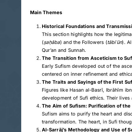
Main Themes
Historical Foundations and Transmissio
This section highlights how the legitim
(
ṣa
ḥāba
) and the Followers (
tābi
ʿ
ūn
). A
Qur’an and Sunnah.
The Transition from Asceticism to Su
Early Sufism developed out of the ascet
centered on inner refinement and ethica
The Traits and Sayings of the First Suf
Figures like Hasan al-Basrī, Ibrāhīm ib
development of Sufi ethics. Their lives 
The Aim of Sufism: Purification of th
Sufism aims to purify the heart and dis
transformation. The heart, in Sufi though
Al-Sarrāj’s Methodology and Use of 