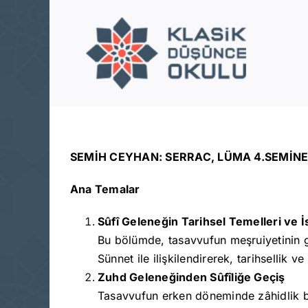
Skip
to
content
SEMİH CEYHAN: SERRAC, LÜMA 4.SEMİNE
Ana Temalar
Sûfî Geleneğin Tarihsel Temelleri ve İs
Bu bölümde, tasavvufun meşruiyetinin g
Sünnet ile ilişkilendirerek, tarihsellik v
Zuhd Geleneğinden Sûfîliğe Geçiş
Tasavvufun erken döneminde zâhidlik bas