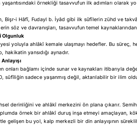
 yaşantısındaki örnekliği tasavvufun ilk adımları olarak yo
 Bişr-i Hâfî, Fudayl b. İyâd gibi ilk sûfîlerin zühd ve tak
lerin söz ve davranışları, tasavvufun temel kaynaklarından
kî Olgunluk
rbiyesi yoluyla ahlâkî kemale ulaşmayı hedefler. Bu süreç,
, hakikatin yansıdığı aynadır.
 Anlayışı
en onları bağlamı içinde sunar ve kaynakları itibarıyla değe
, sûfîliğin sadece yaşanmış değil, aktarılabilir bir ilim o
hsel derinliğini ve ahlâkî merkezini ön plana çıkarır. Semi
toplumda örnek bir ahlâkî duruş inşa etmeyi amaçlayan, kök
e gelişen bu yol, kalp merkezli bir din anlayışının süreklil