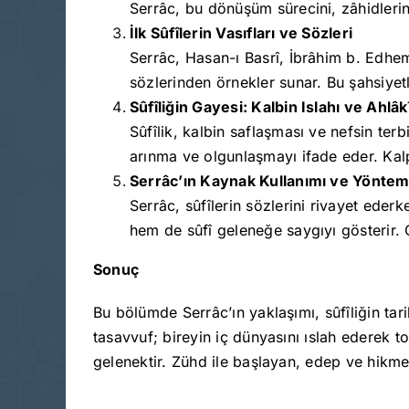
Serrâc, bu dönüşüm sürecini, zâhidlerin
İlk Sûfîlerin Vasıfları ve Sözleri
Serrâc, Hasan-ı Basrî, İbrâhim b. Edhem,
sözlerinden örnekler sunar. Bu şahsiyet
Sûfîliğin Gayesi: Kalbin Islahı ve Ahlâ
Sûfîlik, kalbin saflaşması ve nefsin te
arınma ve olgunlaşmayı ifade eder. Kalp
Serrâc’ın Kaynak Kullanımı ve Yöntem
Serrâc, sûfîlerin sözlerini rivayet ederk
hem de sûfî geleneğe saygıyı gösterir. O
Sonuç
Bu bölümde Serrâc’ın yaklaşımı, sûfîliğin tari
tasavvuf; bireyin iç dünyasını ıslah ederek 
gelenektir. Zühd ile başlayan, edep ve hikmetl