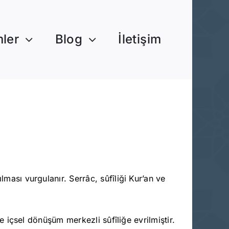
mler
Blog
İletişim
sı vurgulanır. Serrâc, sûfîliği Kur’an ve
.
 içsel dönüşüm merkezli sûfîliğe evrilmiştir.