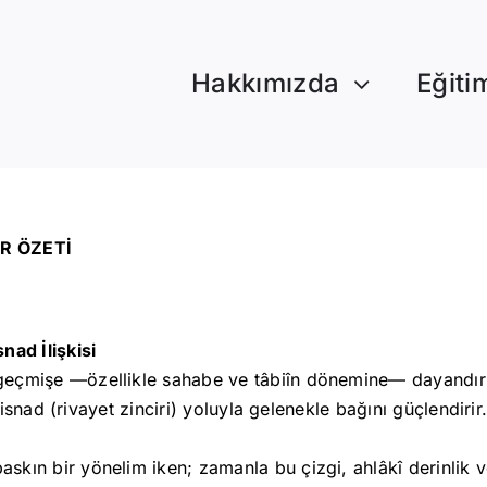
Hakkımızda
Eğiti
R ÖZETİ
nad İlişkisi
eçmişe —özellikle sahabe ve tâbiîn dönemine— dayandırılma
e isnad (rivayet zinciri) yoluyla gelenekle bağını güçlendirir
kın bir yönelim iken; zamanla bu çizgi, ahlâkî derinlik ve